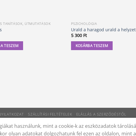
IS TANÍTÁSOK, ÚTMUTATÁSOK
PSZICHOLÓGIA
s
Urald a haragod urald a helyzet
5 300
Ft
A TESZEM
KOSÁRBA TESZEM
 NYILATKOZAT
SZÁLLÍTÁSI FELTÉTELEK
ELÁLLÁS A SZERZŐDÉSTŐL
iákat használunk, mint a cookie-k az eszközadatok tárolás
kor olyan adatokat dolgozhatunk fel ezen az oldalon, mint 