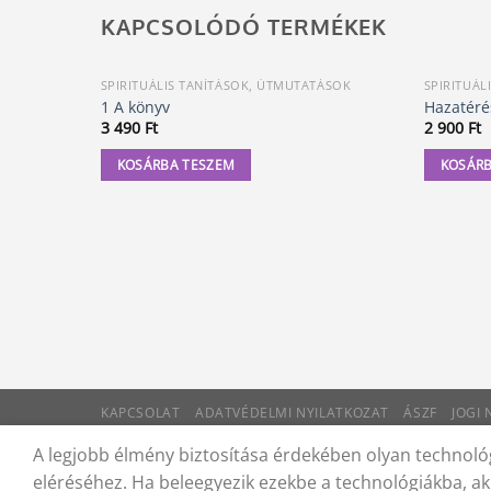
KAPCSOLÓDÓ TERMÉKEK
SPIRITUÁLIS TANÍTÁSOK, ÚTMUTATÁSOK
SPIRITUÁL
1 A könyv
Hazatéré
3 490
Ft
2 900
Ft
KOSÁRBA TESZEM
KOSÁRB
KAPCSOLAT
ADATVÉDELMI NYILATKOZAT
ÁSZF
JOGI
© 2012 - 2026 Trigon 9000 Kft.
A legjobb élmény biztosítása érdekében olyan technológ
eléréséhez. Ha beleegyezik ezekbe a technológiákba, ak