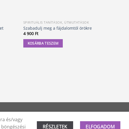
SPIRITUÁLIS TANÍTÁSOK, ÚTMUTATÁSOK
SPIRITUÁLI
et
Szabadulj meg a fájdalomtól örökre
Az agressz
4 900
Ft
3 800
Ft
KOSÁRBA TESZEM
KOSÁRBA
ára és/vagy
a böngészési
RÉSZLETEK
ELFOGADOM