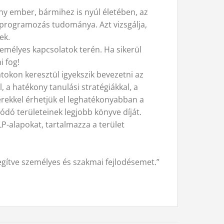
y ember, bármihez is nyúl életében, az
us programozás tudománya. Azt vizsgálja,
ek.
emélyes kapcsolatok terén. Ha sikerül
i fog!
tokon keresztül igyekszik bevezetni az
, a hatékony tanulási stratégiákkal, a
erekkel érhetjük el leghatékonyabban a
ódó területeinek legjobb könyve díját.
P-alapokat, tartalmazza a terület
egítve személyes és szakmai fejlodésemet.”