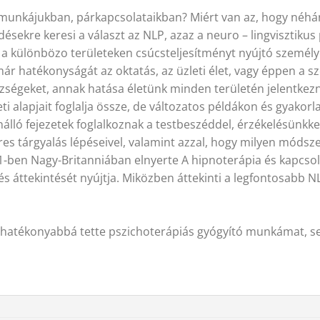
munkájukban, párkapcsolataikban? Miért van az, hogy néhán
désekre keresi a választ az NLP, azaz a neuro – lingvisztik
a különbözo területeken csúcsteljesítményt nyújtó személy
r hatékonyságát az oktatás, az üzleti élet, vagy éppen a sz
ségeket, annak hatása életünk minden területén jelentkezn
 alapjait foglalja össze, de változatos példákon és gyakorla
álló fejezetek foglalkoznak a testbeszéddel, érzékelésünkkel
es tárgyalás lépéseivel, valamint azzal, hogy milyen módsz
91-ben Nagy-Britanniában elnyerte A hipnoterápia és kapcsol
s áttekintését nyújtja. Miközben áttekinti a legfontosabb NL
és hatékonyabbá tette pszichoterápiás gyógyító munkámat, s