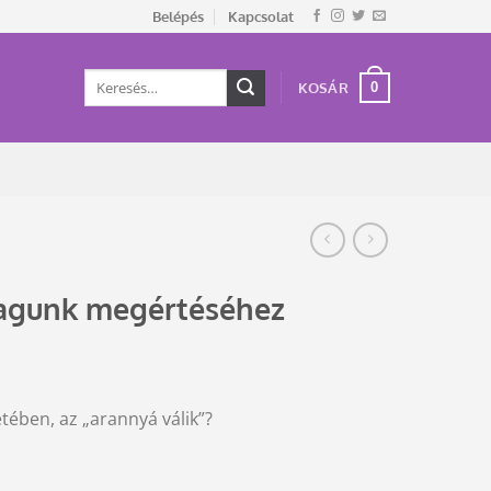
Belépés
Kapcsolat
Keresés
0
KOSÁR
a
következőre:
agunk megértéséhez
tében, az „arannyá válik”?
ég