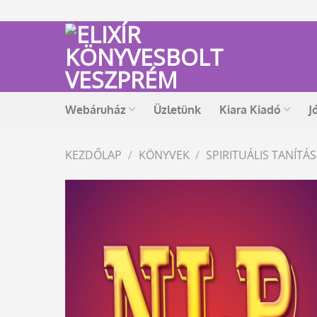
Skip
to
content
Webáruház
Üzletünk
Kiara Kiadó
J
KEZDŐLAP
/
KÖNYVEK
/
SPIRITUÁLIS TANÍT