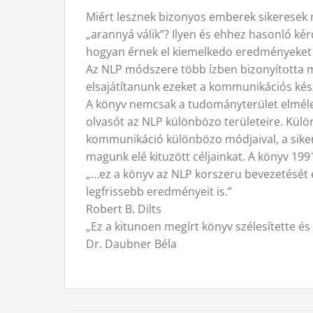
Miért lesznek bizonyos emberek sikeresek 
„arannyá válik”? Ilyen és ehhez hasonló kér
hogyan érnek el kiemelkedo eredményeket 
Az NLP módszere több ízben bizonyította má
elsajátítanunk ezeket a kommunikációs kész
A könyv nemcsak a tudományterület elméleti
olvasót az NLP különbözo területeire. Külön
kommunikáció különbözo módjaival, a siker
magunk elé kituzött céljainkat. A könyv 19
„…ez a könyv az NLP korszeru bevezetését é
legfrissebb eredményeit is.”
Robert B. Dilts
„Ez a kitunoen megírt könyv szélesítette 
Dr. Daubner Béla