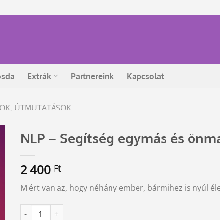
ósda
Extrák
Partnereink
Kapcsolat
ÁSOK, ÚTMUTATÁSOK
NLP – Segítség egymás és önm
2 400
Ft
Miért van az, hogy néhány ember, bármihez is nyúl éle
NLP - Segítség egymás és önmagunk megértéséhez mennyis
Alternative: