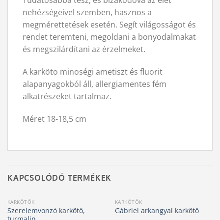
Tudatosabbá tesz, és bizakodóvá az élet
nehézségeivel szemben, hasznos a
megmérettetések esetén. Segít világosságot és
rendet teremteni, megoldani a bonyodalmakat
és megszilárdítani az érzelmeket.
A karköto minoségi ametiszt és fluorit
alapanyagokból áll, allergiamentes fém
alkatrészeket tartalmaz.
Méret 18-18,5 cm
KAPCSOLÓDÓ TERMÉKEK
KARKÖTŐK
KARKÖTŐK
Szerelemvonzó karkötő,
Gábriel arkangyal karkötő
turmalin