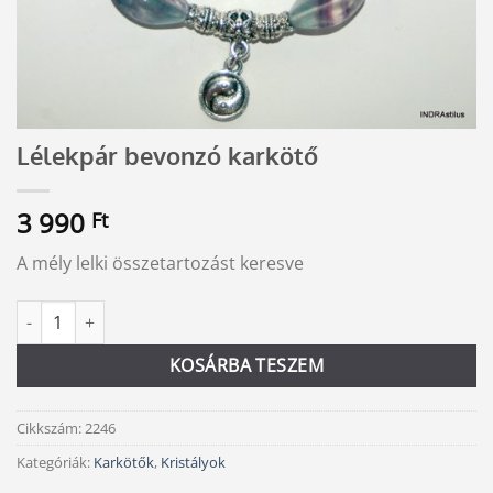
Lélekpár bevonzó karkötő
3 990
Ft
A mély lelki összetartozást keresve
Lélekpár bevonzó karkötő mennyiség
Alternative:
KOSÁRBA TESZEM
Cikkszám:
2246
Kategóriák:
Karkötők
,
Kristályok