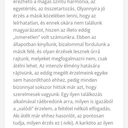
érezheto a magas szintu harmónia, az
egyetértés, az összetartozás. Olyannyira jó
érzés a másik közelében lenni, hogy az
leírhatatlan, és ennek okára nem találunk
magyarázatot, hiszen az illeto eddig
„ismeretlen” volt számunkra. Ebben az
állapotban kinyílunk, bizalommal fordulunk a
másik felé, és olyan érzések lesznek úrrá
rajtunk, melyeket megfogalmazni nem, csak
átélni lehet. Az intenzív élmény hatására
rájövünk, az eddig megélt érzelmeink egyike
sem hasonlítható ehhez, pedig minden
bizonnyal sokszor hittük már azt, hogy
szerelmesek vagyunk. Egy ilyen találkozás
alkalmával ráébredünk arra, milyen is igazából
a „valódi” érzelem, a feltétel nélküli elfogadás.
Aki átélt már ehhez hasonlót, az pontosan
tudja, milyen érzés ez (-iviki). A karköto az ilyen