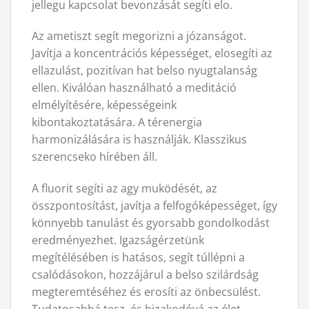
jellegu kapcsolat bevonzását segíti elo.
Az ametiszt segít megorizni a józanságot.
Javítja a koncentrációs képességet, elosegíti az
ellazulást, pozitívan hat belso nyugtalanság
ellen. Kiválóan használható a meditáció
elmélyítésére, képességeink
kibontakoztatására. A térenergia
harmonizálására is használják. Klasszikus
szerencseko hírében áll.
A fluorit segíti az agy muködését, az
összpontosítást, javítja a felfogóképességet, így
könnyebb tanulást és gyorsabb gondolkodást
eredményezhet. Igazságérzetünk
megítélésében is hatásos, segít túllépni a
csalódásokon, hozzájárul a belso szilárdság
megteremtéséhez és erosíti az önbecsülést.