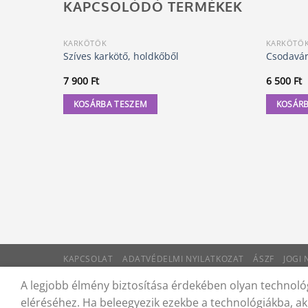
KAPCSOLÓDÓ TERMÉKEK
KARKÖTŐK
KARKÖTŐ
Szíves karkötő, holdkőből
Csodavár
7 900
Ft
6 500
Ft
KOSÁRBA TESZEM
KOSÁRB
KAPCSOLAT
ADATVÉDELMI NYILATKOZAT
ÁSZF
JOGI
© 2012 - 2026 Trigon 9000 Kft.
A legjobb élmény biztosítása érdekében olyan technológ
eléréséhez. Ha beleegyezik ezekbe a technológiákba, ak