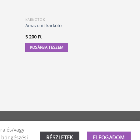
KARKÖTŐK
KARKÖTŐK
Amazonit karkötő
Buddha kar
5 200
Ft
3 500
Ft
KOSÁRBA TESZEM
KOSÁRBA
ára és/vagy
a böngészési
RÉSZLETEK
ELFOGADOM