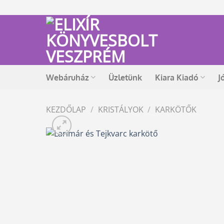
Skip
to
content
Webáruház
Üzletünk
Kiara Kiadó
J
KEZDŐLAP
/
KRISTÁLYOK
/
KARKÖTŐK