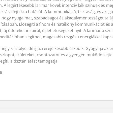
n. A legértékesebb larimar kövek intenzív kék színuek és me
krára fejti ki a hatását. A kommunikáció, tisztaság, és az i
t, hogy nyugalmat, szabadságot és akadálymentességet találj
ósításában. Elosegíti a finom és hatékony kommunikációt és
, új ötleteket inspirál, új lehetoségeket nyit. A larimar a 
 meditációban segíthet, magasabb rezgésu energiákkal kapcs
egyikristályé, de igazi ereje késobb érzodik. Gyógyítja az en
coszlopot, ízületeket, csontozatot és a gyengén muködo sejt
gíti, a tisztánlátást támogatja.
t.