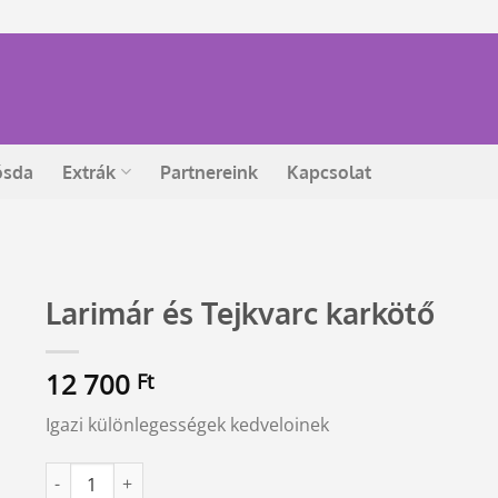
ósda
Extrák
Partnereink
Kapcsolat
Larimár és Tejkvarc karkötő
12 700
Ft
Igazi különlegességek kedveloinek
Larimár és Tejkvarc karkötő mennyiség
Alternative: