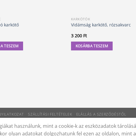
K
KARKÖTŐK
ó karkötő
Vidámság karkötő, rózsakvarc
3 200
Ft
A TESZEM
KOSÁRBA TESZEM
 NYILATKOZAT
SZÁLLÍTÁSI FELTÉTELEK
ELÁLLÁS A SZERZŐDÉSTŐL
iákat használunk, mint a cookie-k az eszközadatok tárolás
kor olyan adatokat dolgozhatunk fel ezen az oldalon, mint 