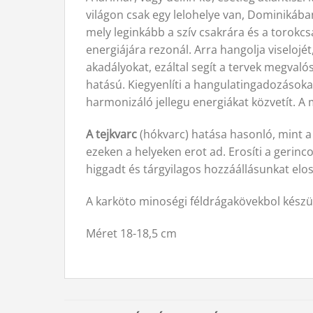
világon csak egy lelohelye van, Dominikába
mely leginkább a szív csakrára és a torokcsa
energiájára rezonál. Arra hangolja viselojé
akadályokat, ezáltal segít a tervek megval
hatású. Kiegyenlíti a hangulatingadozásokat
harmonizáló jellegu energiákat közvetít. A
A tejkvarc
(hókvarc) hatása hasonló, mint a h
ezeken a helyeken erot ad. Erosíti a gerin
higgadt és tárgyilagos hozzáállásunkat elose
A karköto minoségi féldrágakövekbol készül
Méret 18-18,5 cm