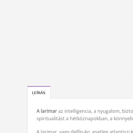
LEÍRÁS
A larimar
az intelligencia, a nyugalom, bizt
spiritualitást a hétköznapokban, a könnyebb
A larimar, vagy delfin-ko, esetleg atlantisz