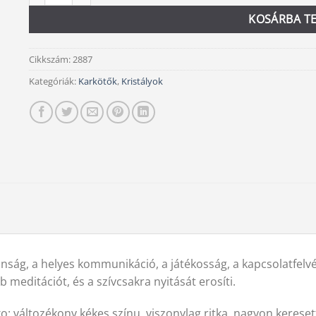
KOSÁRBA T
Cikkszám:
2887
Kategóriák:
Karkötők
,
Kristályok
onság, a helyes kommunikáció, a játékosság, a kapcsolatfelvét
 meditációt, és a szívcsakra nyitását erosíti.
i ko: változékony kékes színu, viszonylag ritka, nagyon kerese