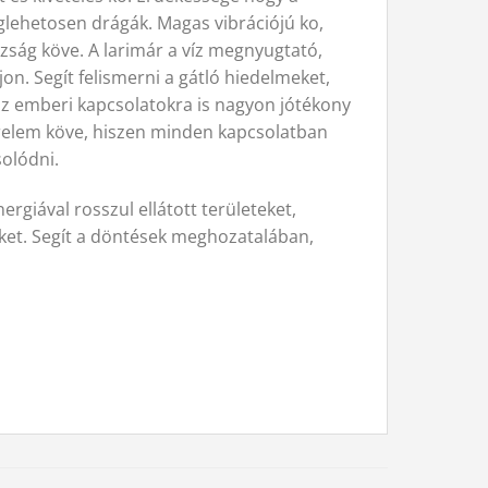
glehetosen drágák. Magas vibrációjú ko,
gazság köve. A larimár a víz megnyugtató,
on. Segít felismerni a gátló hiedelmeket,
 az emberi kapcsolatokra is nagyon jótékony
szerelem köve, hiszen minden kapcsolatban
olódni.
ergiával rosszul ellátott területeket,
eket. Segít a döntések meghozatalában,