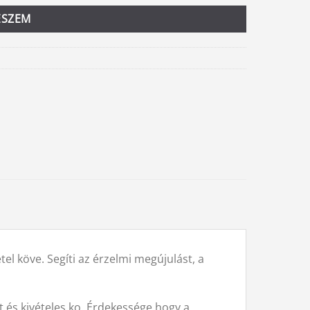
ESZEM
el köve. Segíti az érzelmi megújulást, a
tt és kivételes ko. Érdekessége hogy a