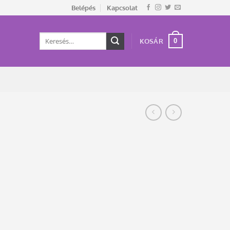
Belépés
Kapcsolat
Keresés
0
KOSÁR
a
következőre: