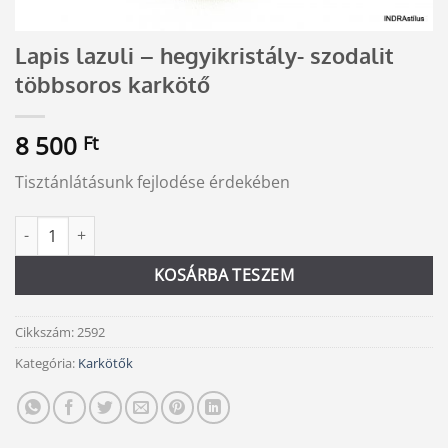
Lapis lazuli – hegyikristály- szodalit
többsoros karkötő
8 500
Ft
Tisztánlátásunk fejlodése érdekében
Lapis lazuli - hegyikristály- szodalit többsoros karkötő mennyiség
Alternative:
KOSÁRBA TESZEM
Cikkszám:
2592
Kategória:
Karkötők