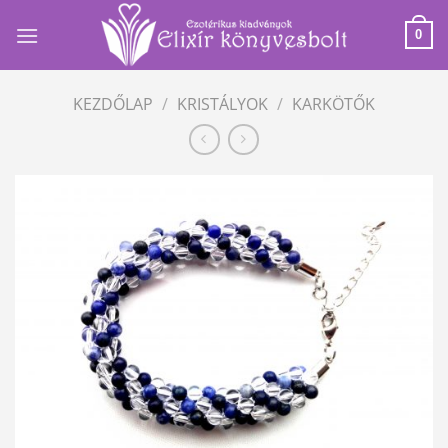
Skip
to
0
content
KEZDŐLAP
/
KRISTÁLYOK
/
KARKÖTŐK