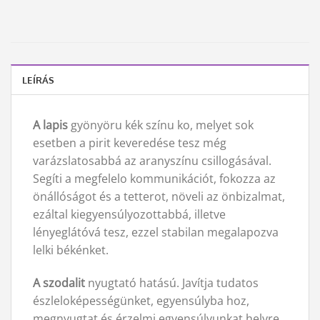
LEÍRÁS
A lapis
gyönyöru kék színu ko, melyet sok
esetben a pirit keveredése tesz még
varázslatosabbá az aranyszínu csillogásával.
Segíti a megfelelo kommunikációt, fokozza az
önállóságot és a tetterot, növeli az önbizalmat,
ezáltal kiegyensúlyozottabbá, illetve
lényeglátóvá tesz, ezzel stabilan megalapozva
lelki békénket.
A szodalit
nyugtató hatású. Javítja tudatos
észleloképességünket, egyensúlyba hoz,
megnyugtat és érzelmi egyensúlyunkat helyre