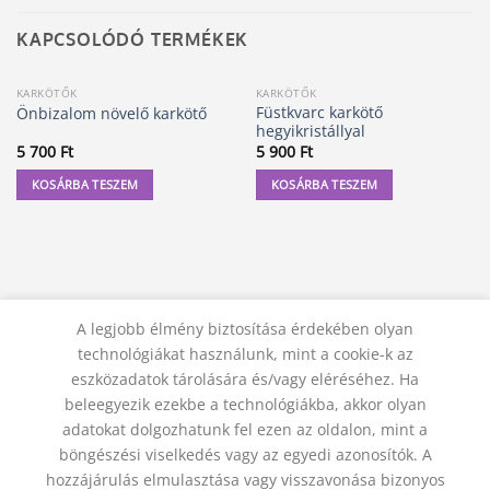
KAPCSOLÓDÓ TERMÉKEK
KARKÖTŐK
KARKÖTŐK
Füstkvarc karkötő
Önbizalom növelő karkötő
hegyikristállyal
5 700
Ft
5 900
Ft
KOSÁRBA TESZEM
KOSÁRBA TESZEM
A legjobb élmény biztosítása érdekében olyan
technológiákat használunk, mint a cookie-k az
eszközadatok tárolására és/vagy eléréséhez. Ha
beleegyezik ezekbe a technológiákba, akkor olyan
adatokat dolgozhatunk fel ezen az oldalon, mint a
KAPCSOLAT
ADATVÉDELMI NYILATKOZAT
ÁSZF
JOGI NYILATKOZAT
SZÁLLÍTÁSI FELTÉTELEK
böngészési viselkedés vagy az egyedi azonosítók. A
ELÁLLÁS A SZERZŐDÉSTŐL
hozzájárulás elmulasztása vagy visszavonása bizonyos