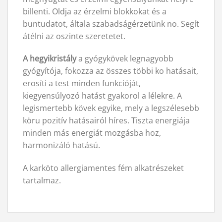
billenti. Oldja az érzelmi blokkokat és a
buntudatot, általa szabadságérzetünk no. Segít
átélni az oszinte szeretetet.
A hegyikristály
a gyógykövek legnagyobb
gyógyítója, fokozza az összes többi ko hatásait,
erosíti a test minden funkcióját,
kiegyensúlyozó hatást gyakorol a lélekre. A
legismertebb kövek egyike, mely a legszélesebb
köru pozitív hatásairól híres. Tiszta energiája
minden más energiát mozgásba hoz,
harmonizáló hatású.
A karköto allergiamentes fém alkatrészeket
tartalmaz.