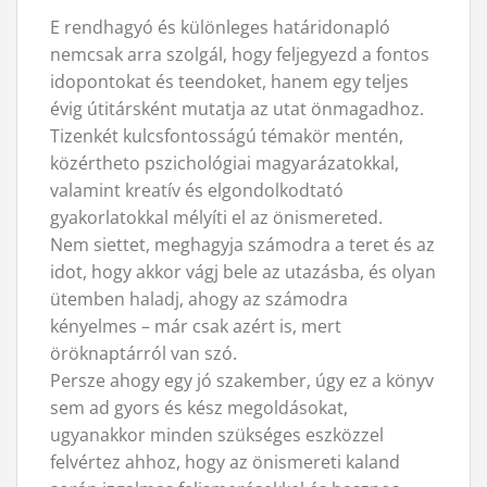
E rendhagyó és különleges határidonapló
nemcsak arra szolgál, hogy feljegyezd a fontos
idopontokat és teendoket, hanem egy teljes
évig útitársként mutatja az utat önmagadhoz.
Tizenkét kulcsfontosságú témakör mentén,
közértheto pszichológiai magyarázatokkal,
valamint kreatív és elgondolkodtató
gyakorlatokkal mélyíti el az önismereted.
Nem siettet, meghagyja számodra a teret és az
idot, hogy akkor vágj bele az utazásba, és olyan
ütemben haladj, ahogy az számodra
kényelmes – már csak azért is, mert
öröknaptárról van szó.
Persze ahogy egy jó szakember, úgy ez a könyv
sem ad gyors és kész megoldásokat,
ugyanakkor minden szükséges eszközzel
felvértez ahhoz, hogy az önismereti kaland