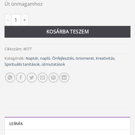
Út önmagamhoz
Kreatív önismereti határidőnapló mennyiség
Alternative:
KOSÁRBA TESZEM
Cikkszám:
4077
Kategóriák:
Naptár, napló
,
Önfejlesztés, önismeret, kreativitás
,
Spirituális tanítások, útmutatások
LEÍRÁS