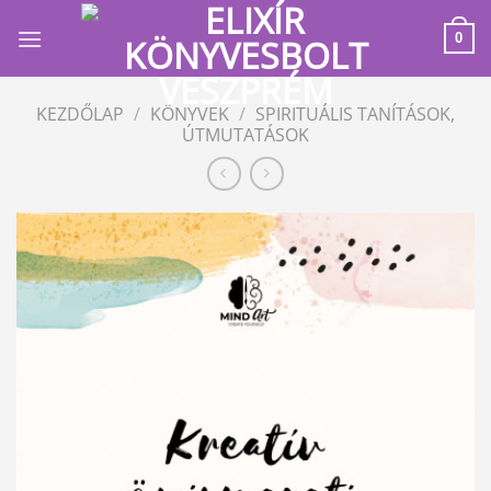
Skip
to
0
content
KEZDŐLAP
/
KÖNYVEK
/
SPIRITUÁLIS TANÍTÁSOK,
ÚTMUTATÁSOK