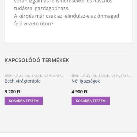
során izgalmas felismerésekkel és hasznos
tudással gazdagodhass.
A kérdés már csak az: elindulsz-e az önmagad
felé vezeto úton?
KAPCSOLÓDÓ TERMÉKEK
SPIRITUÁLIS TANÍTÁSOK, ÚTMUTATÁSOK
SPIRITUÁLIS TANÍTÁSOK, ÚTMUTATÁSOK
Bach virágterápia
Női igazságok
3 200
Ft
4 900
Ft
KOSÁRBA TESZEM
KOSÁRBA TESZEM