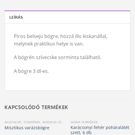
LEÍRÁS
Piros belseju bögre, hozzá illo kiskanállal,
melynek praktikus helye is van.
A bögrén szívecske sorminta található.
A bögre 3 dl-es.
KAPCSOLÓDÓ TERMÉKEK
ANGYALOK, TÜNDÉREK, MÁGIKUS LÉNYEK
INDRA TERMÉKEK
Karácsonyi fehér poháralátét
Misztikus varázsbögre
szett, 6 db