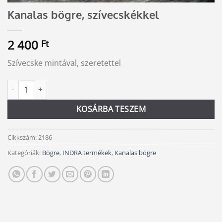
Kanalas bögre, szívecskékkel
2 400
Ft
Szívecske mintával, szeretettel
Kanalas bögre, szívecskékkel mennyiség
Alternative:
KOSÁRBA TESZEM
Cikkszám:
2186
Kategóriák:
Bögre
,
INDRA termékek
,
Kanalas bögre