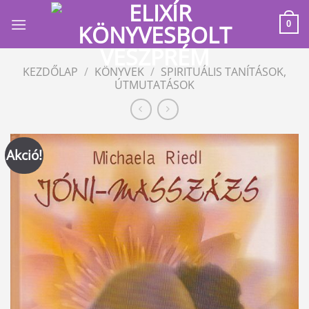
Skip
to
0
content
KEZDŐLAP
/
KÖNYVEK
/
SPIRITUÁLIS TANÍTÁSOK,
ÚTMUTATÁSOK
Akció!