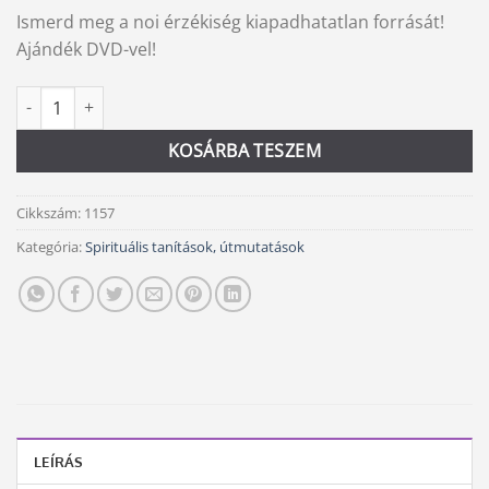
price
price
Ismerd meg a noi érzékiség kiapadhatatlan forrását!
was:
is:
Ajándék DVD-vel!
4
4
490 Ft.
200 Ft.
Jóni masszázs mennyiség
Alternative:
KOSÁRBA TESZEM
Cikkszám:
1157
Kategória:
Spirituális tanítások, útmutatások
LEÍRÁS