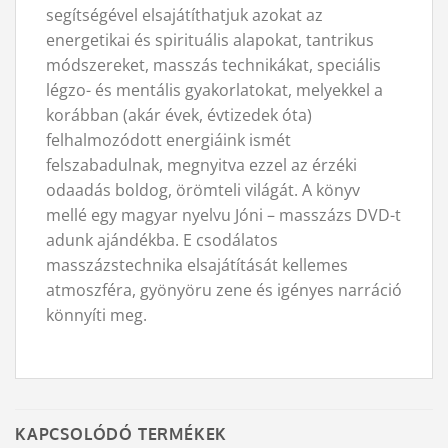
segítségével elsajátíthatjuk azokat az
energetikai és spirituális alapokat, tantrikus
módszereket, masszás technikákat, speciális
légzo- és mentális gyakorlatokat, melyekkel a
korábban (akár évek, évtizedek óta)
felhalmozódott energiáink ismét
felszabadulnak, megnyitva ezzel az érzéki
odaadás boldog, örömteli világát. A könyv
mellé egy magyar nyelvu Jóni – masszázs DVD-t
adunk ajándékba. E csodálatos
masszázstechnika elsajátítását kellemes
atmoszféra, gyönyöru zene és igényes narráció
könnyíti meg.
KAPCSOLÓDÓ TERMÉKEK