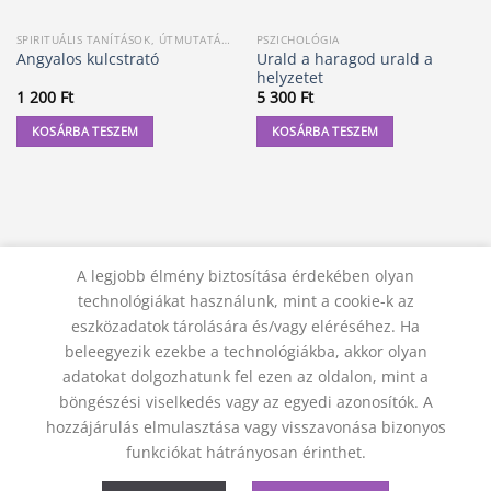
SPIRITUÁLIS TANÍTÁSOK, ÚTMUTATÁSOK
PSZICHOLÓGIA
Urald a haragod urald a
Angyalos kulcstrató
helyzetet
1 200
Ft
5 300
Ft
KOSÁRBA TESZEM
KOSÁRBA TESZEM
A legjobb élmény biztosítása érdekében olyan
technológiákat használunk, mint a cookie-k az
eszközadatok tárolására és/vagy eléréséhez. Ha
beleegyezik ezekbe a technológiákba, akkor olyan
adatokat dolgozhatunk fel ezen az oldalon, mint a
KAPCSOLAT
ADATVÉDELMI NYILATKOZAT
ÁSZF
JOGI NYILATKOZAT
SZÁLLÍTÁSI FELTÉTELEK
böngészési viselkedés vagy az egyedi azonosítók. A
ELÁLLÁS A SZERZŐDÉSTŐL
hozzájárulás elmulasztása vagy visszavonása bizonyos
© 2012 - 2026 Trigon 9000 Kft.
funkciókat hátrányosan érinthet.