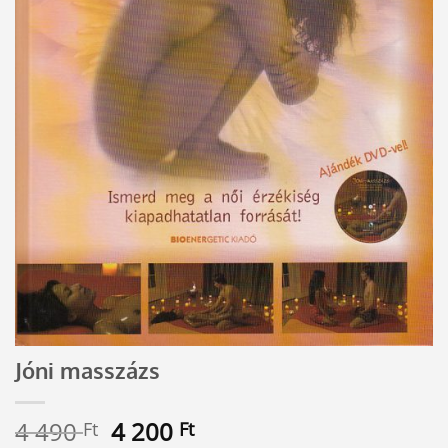
Jóni masszázs
Original
Current
4 490
4 200
Ft
Ft