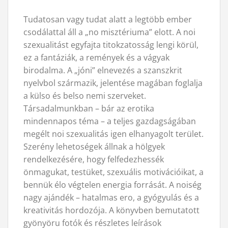
Tudatosan vagy tudat alatt a legtöbb ember
csodálattal áll a „no misztériuma” elott. A noi
szexualitást egyfajta titokzatosság lengi körül,
ez a fantáziák, a remények és a vágyak
birodalma. A „jóni” elnevezés a szanszkrit
nyelvbol származik, jelentése magában foglalja
a külso és belso nemi szerveket.
Társadalmunkban – bár az erotika
mindennapos téma – a teljes gazdagságában
megélt noi szexualitás igen elhanyagolt terület.
Szerény lehetoségek állnak a hölgyek
rendelkezésére, hogy felfedezhessék
önmagukat, testüket, szexuális motivációikat, a
bennük élo végtelen energia forrását. A noiség
nagy ajándék – hatalmas ero, a gyógyulás és a
kreativitás hordozója. A könyvben bemutatott
gyönyöru fotók és részletes leírások