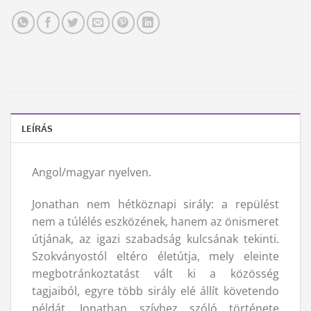
LEÍRÁS
Angol/magyar nyelven.
Jonathan nem hétköznapi sirály: a repülést
nem a túlélés eszközének, hanem az önismeret
útjának, az igazi szabadság kulcsának tekinti.
Szokványostól eltéro életútja, mely eleinte
megbotránkoztatást vált ki a közösség
tagjaiból, egyre több sirály elé állít követendo
példát. Jonathan szívhez szóló története