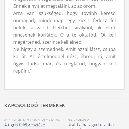
Ennek a nyitját megtalálni, az az öröm.
Arra van szükséged, hogy tovább keresd
önmagad, mindennap egy kicsit fedezz fel
belole, a valódi Fletcher sirályból, aki elott
nincsenek korlátok. O a te oktatód. Ot kell
megértened, szerinte kell élned.
Ne higgy a szemednek. Amit azzal látsz, csupa
korlát. Az értelmeddel nézz, ébredj rá, amit
úgyis tudsz már, és meglátod, hogyan kell
repülni.”
KAPCSOLÓDÓ TERMÉKEK
SPIRITUÁLIS TANÍTÁSOK, ÚTMUTATÁSOK
PSZICHOLÓGIA
Urald a haragod urald a
A tigris felébresztése