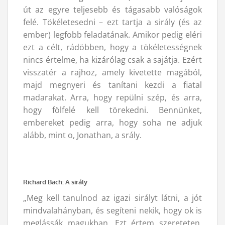
út az egyre teljesebb és tágasabb valóságok
felé. Tökéletesedni – ezt tartja a sirály (és az
ember) legfobb feladatának. Amikor pedig eléri
ezt a célt, rádöbben, hogy a tökéletességnek
nincs értelme, ha kizárólag csak a sajátja. Ezért
visszatér a rajhoz, amely kivetette magából,
majd megnyeri és tanítani kezdi a fiatal
madarakat. Arra, hogy repülni szép, és arra,
hogy fölfelé kell törekedni. Bennünket,
embereket pedig arra, hogy soha ne adjuk
alább, mint o, Jonathan, a srály.
Richard Bach: A sirály
„Meg kell tanulnod az igazi sirályt látni, a jót
mindvalahányban, és segíteni nekik, hogy ok is
meglássák magukban. Ezt értem szereteten.