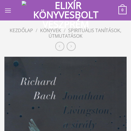
Skip
to
0
content
KEZDŐLAP
/
KÖNYVEK
/
SPIRITUÁLIS TANÍTÁSOK,
ÚTMUTATÁSOK