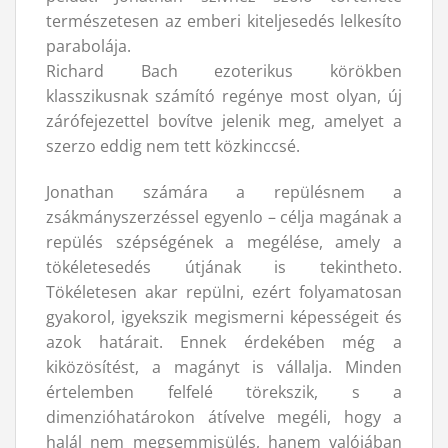
természetesen az emberi kiteljesedés lelkesíto
parabolája.
Richard Bach ezoterikus körökben
klasszikusnak számító regénye most olyan, új
zárófejezettel bovítve jelenik meg, amelyet a
szerzo eddig nem tett közkinccsé.
Jonathan számára a repülésnem a
zsákmányszerzéssel egyenlo – célja magának a
repülés szépségének a megélése, amely a
tökéletesedés útjának is tekintheto.
Tökéletesen akar repülni, ezért folyamatosan
gyakorol, igyekszik megismerni képességeit és
azok határait. Ennek érdekében még a
kiközösítést, a magányt is vállalja. Minden
értelemben felfelé törekszik, s a
dimenzióhatárokon átívelve megéli, hogy a
halál nem megsemmisülés, hanem valójában