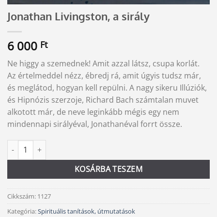
Jonathan Livingston, a sirály
6 000
Ft
Ne higgy a szemednek! Amit azzal látsz, csupa korlát.
Az értelmeddel nézz, ébredj rá, amit úgyis tudsz már,
és meglátod, hogyan kell repülni. A nagy sikeru Illúziók,
és Hipnózis szerzoje, Richard Bach számtalan muvet
alkotott már, de neve leginkább mégis egy nem
mindennapi sirályéval, Jonathanéval forrt össze.
Jonathan Livingston, a sirály mennyiség
Alternative:
KOSÁRBA TESZEM
Cikkszám:
1127
Kategória:
Spirituális tanítások, útmutatások