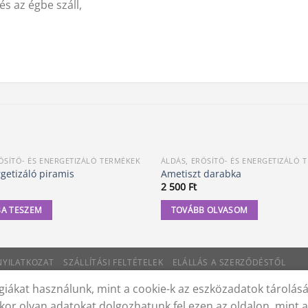
és az égbe száll,
ŐSÍTŐ- ÉS ENERGETIZÁLÓ TERMÉKEK
ÁLDÁS, ERŐSÍTŐ- ÉS ENERGETIZÁLÓ 
ELFOGYOTT
rgetizáló piramis
Ametiszt darabka
2 500
Ft
A TESZEM
TOVÁBB OLVASOM
 NYILATKOZAT
SZÁLLÍTÁSI FELTÉTELEK
ELÁLLÁS A SZERZŐDÉSTŐL
iákat használunk, mint a cookie-k az eszközadatok tárolás
kor olyan adatokat dolgozhatunk fel ezen az oldalon, mint 