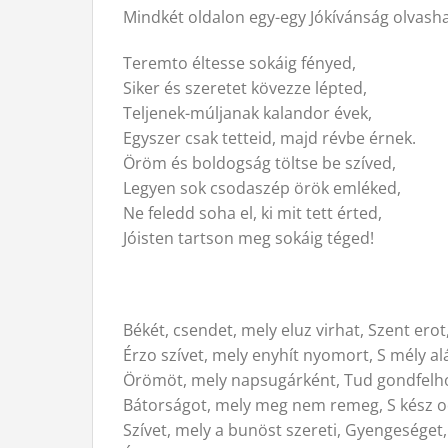
Mindkét oldalon egy-egy Jókívánság olvasha
Teremto éltesse sokáig fényed,
Siker és szeretet kövezze lépted,
Teljenek-múljanak kalandor évek,
Egyszer csak tetteid, majd révbe érnek.
Öröm és boldogság töltse be szíved,
Legyen sok csodaszép örök emléked,
Ne feledd soha el, ki mit tett érted,
Jóisten tartson meg sokáig téged!
Békét, csendet, mely eluz virhat, Szent ero
Érzo szívet, mely enyhít nyomort, S mély alá
Örömöt, mely napsugárként, Tud gondfelhok
Bátorságot, mely meg nem remeg, S kész od
Szívet, mely a bunöst szereti, Gyengeséget, 