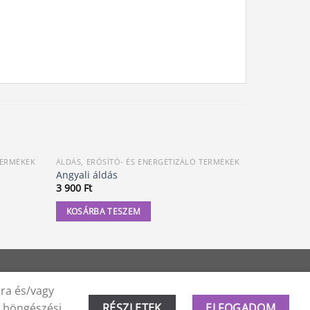
TERMÉKEK
ÁLDÁS, ERŐSÍTŐ- ÉS ENERGETIZÁLÓ TERMÉKEK
ÁLDÁS, ERŐ
Angyali áldás
Lápisz laz
3 900
Ft
14 900
Ft
KOSÁRBA TESZEM
KOSÁRBA
ára és/vagy
a böngészési
RÉSZLETEK
ELFOGADOM