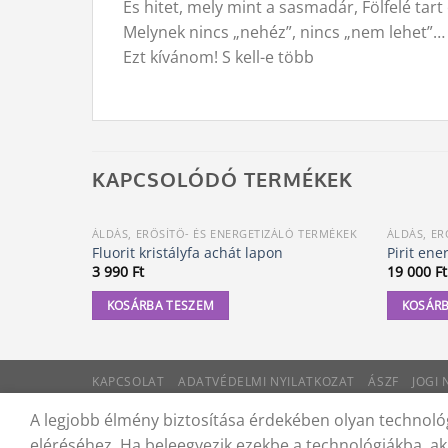
És hitet, mely mint a sasmadár, Fölfelé tart 
Melynek nincs „nehéz”, nincs „nem lehet”…
Ezt kívánom! S kell-e több
KAPCSOLÓDÓ TERMÉKEK
ÁLDÁS, ERŐSÍTŐ- ÉS ENERGETIZÁLÓ TERMÉKEK
ÁLDÁS, ER
Fluorit kristályfa achát lapon
Pirit ene
3 990
Ft
19 000
Ft
KOSÁRBA TESZEM
KOSÁRB
KAPCSOLAT
ADATVÉDELMI NYILATKOZAT
ÁSZF
JOGI
© 2012 - 2026 Trigon 9000 Kft.
A legjobb élmény biztosítása érdekében olyan technológ
eléréséhez. Ha beleegyezik ezekbe a technológiákba, ak