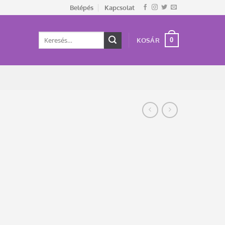
Belépés
Kapcsolat
Keresés
0
KOSÁR
a
következőre: