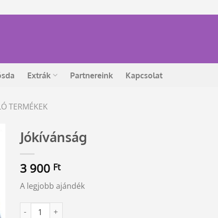
ósda
Extrák
Partnereink
Kapcsolat
ÁLÓ TERMÉKEK
Jókívánság
3 900
Ft
A legjobb ajándék
Jókívánság mennyiség
Alternative: