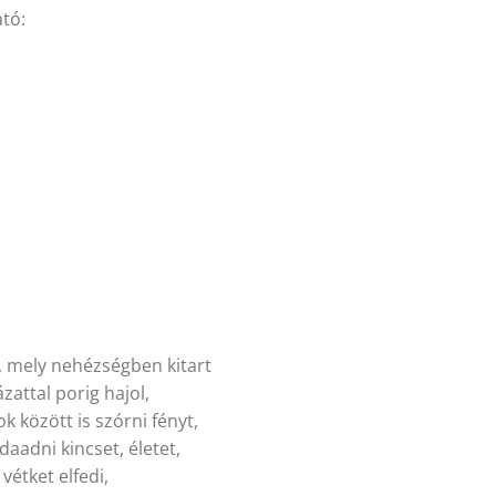
tó:
t, mely nehézségben kitart
zattal porig hajol,
 között is szórni fényt,
aadni kincset, életet,
vétket elfedi,