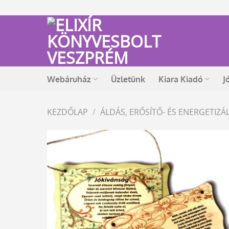
Skip
to
content
Webáruház
Üzletünk
Kiara Kiadó
J
KEZDŐLAP
/
ÁLDÁS, ERŐSÍTŐ- ÉS ENERGETIZ