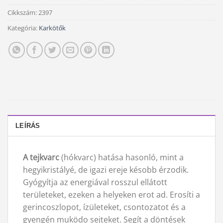
Cikkszám:
2397
Kategória:
Karkötők
LEÍRÁS
A tejkvarc
(hókvarc) hatása hasonló, mint a
hegyikristályé, de igazi ereje késobb érzodik.
Gyógyítja az energiával rosszul ellátott
területeket, ezeken a helyeken erot ad. Erosíti a
gerincoszlopot, ízületeket, csontozatot és a
gyengén muködo sejteket. Segít a döntések