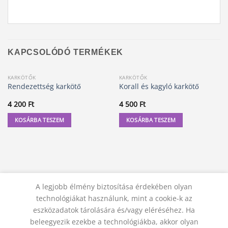
KAPCSOLÓDÓ TERMÉKEK
KARKÖTŐK
KARKÖTŐK
Rendezettség karkötő
Korall és kagyló karkötő
4 200
Ft
4 500
Ft
KOSÁRBA TESZEM
KOSÁRBA TESZEM
A legjobb élmény biztosítása érdekében olyan
technológiákat használunk, mint a cookie-k az
eszközadatok tárolására és/vagy eléréséhez. Ha
beleegyezik ezekbe a technológiákba, akkor olyan