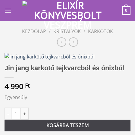
Skip
to
0
content
KEZDŐLAP
/
KRISTÁLYOK
/
KARKÖTŐK
Jin jang karkötő tejkvarcból és ónixból
4 990
Ft
Egyensúly
Jin jang karkötő tejkvarcból és ónixból mennyiség
Alternative:
KOSÁRBA TESZEM