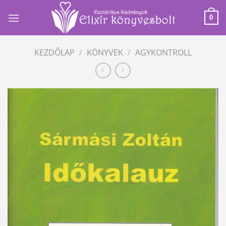
Skip
to
0
content
KEZDŐLAP
/
KÖNYVEK
/
AGYKONTROLL