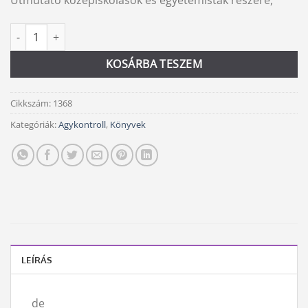
Útmutató középiskolások és egyetemisták részére,
Időkalauz mennyiség
Alternative:
KOSÁRBA TESZEM
Cikkszám:
1368
Kategóriák:
Agykontroll
,
Könyvek
LEÍRÁS
de