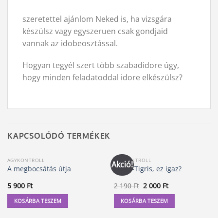
szeretettel ajánlom Neked is, ha vizsgára
készülsz vagy egyszeruen csak gondjaid
vannak az idobeosztással.
Hogyan tegyél szert több szabadidore úgy,
hogy minden feladatoddal idore elkészülsz?
KAPCSOLÓDÓ TERMÉKEK
AGYKONTROLL
AGYKONTROLL
Akció!
A megbocsátás útja
Tigris-Tigris, ez igaz?
Original
Current
5 900
Ft
2 190
Ft
2 000
Ft
price
price
was:
is:
KOSÁRBA TESZEM
KOSÁRBA TESZEM
2
2
190 Ft.
000 Ft.