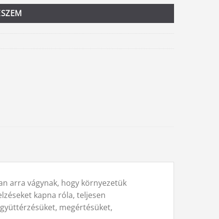
ESZEM
ban arra vágynak, hogy környezetük
lzéseket kapna róla, teljesen
együttérzésüket, megértésüket,