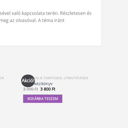
sével való kapcsolata terén. Részletesen és
meg az olvasóval. A téma iránt
SOK
SPIRITUÁLIS TANÍTÁSOK, ÚTMUTATÁSOK
KÖNYVEK
Akció!
Tarot kézikönyv
Nyugalom
Original
Current
3 990
Ft
3 800
Ft
2 790
Ft
price
price
was:
is:
KOSÁRBA TESZEM
KOSÁRBA
3
3
990 Ft.
800 Ft.