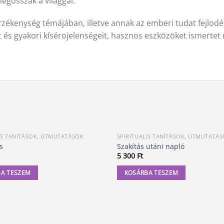
egosszak a világgal.
érzékenység témájában, illetve annak az emberi tudat fejlodé
t és gyakori kísérojelenségeit, hasznos eszközöket ismertet 
IS TANÍTÁSOK, ÚTMUTATÁSOK
SPIRITUÁLIS TANÍTÁSOK, ÚTMUTATÁ
s
Szakítás utáni napló
5 300
Ft
A TESZEM
KOSÁRBA TESZEM