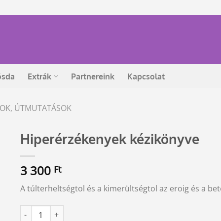
ósda
Extrák
Partnereink
Kapcsolat
ÁSOK, ÚTMUTATÁSOK
Hiperérzékenyek kézikönyve
3 300
Ft
A túlterheltségtol és a kimerültségtol az eroig és a be
Hiperérzékenyek kézikönyve mennyiség
Alternative: