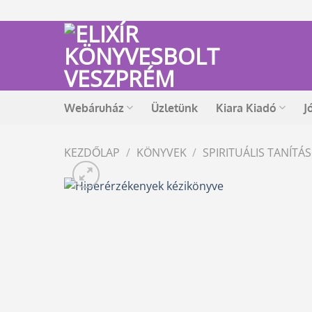
Skip
to
content
Webáruház
Üzletünk
Kiara Kiadó
J
KEZDŐLAP
/
KÖNYVEK
/
SPIRITUÁLIS TANÍT