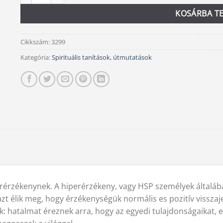
KOSÁRBA T
Cikkszám:
3299
Kategória:
Spirituális tanítások, útmutatások
perérzékenynek. A hiperérzékeny, vagy HSP személyek általá
 élik meg, hogy érzékenységük normális es pozitív visszaje
 hatalmat éreznek arra, hogy az egyedi tulajdonságaikat, 