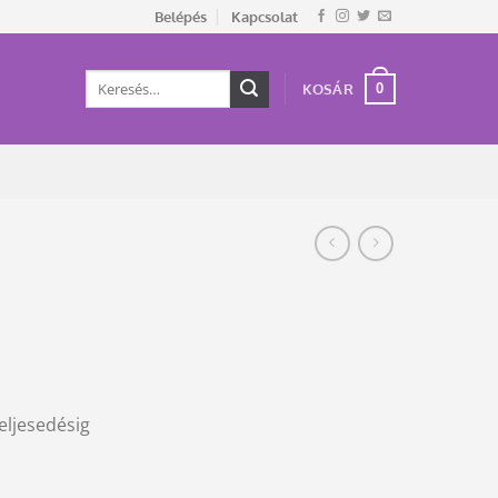
Belépés
Kapcsolat
Keresés
0
KOSÁR
a
következőre:
teljesedésig