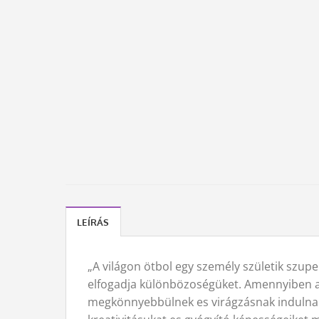
LEÍRÁS
„A világon ötbol egy személy születik szu
elfogadja különbözoségüket. Amennyiben azt
megkönnyebbülnek es virágzásnak indulnak: