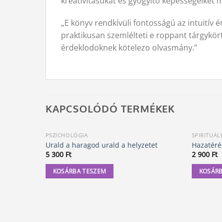
kreativitásukat es gyógyító képességeiket m
„E könyv rendkívüli fontosságú az intuitív 
praktikusan szemlélteti e roppant tárgykör
érdeklodoknek kötelezo olvasmány.”
KAPCSOLÓDÓ TERMÉKEK
PSZICHOLÓGIA
SPIRITUÁL
Urald a haragod urald a helyzetet
Hazatéré
5 300
Ft
2 900
Ft
KOSÁRBA TESZEM
KOSÁRB