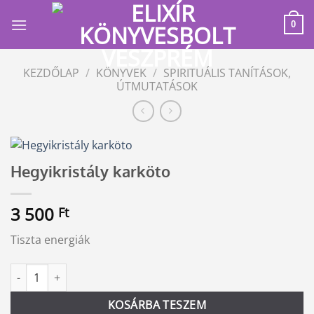
Skip
to
0
content
KEZDŐLAP
/
KÖNYVEK
/
SPIRITUÁLIS TANÍTÁSOK,
ÚTMUTATÁSOK
Hegyikristály karköto
3 500
Ft
Tiszta energiák
Hegyikristály karköto mennyiség
Alternative:
KOSÁRBA TESZEM