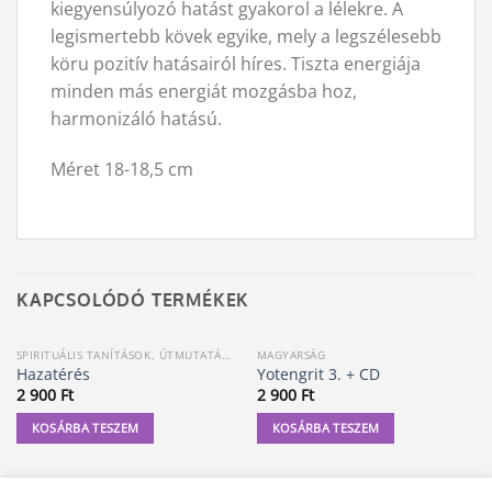
kiegyensúlyozó hatást gyakorol a lélekre. A
legismertebb kövek egyike, mely a legszélesebb
köru pozitív hatásairól híres. Tiszta energiája
minden más energiát mozgásba hoz,
harmonizáló hatású.
Méret 18-18,5 cm
KAPCSOLÓDÓ TERMÉKEK
SPIRITUÁLIS TANÍTÁSOK, ÚTMUTATÁSOK
MAGYARSÁG
Hazatérés
Yotengrit 3. + CD
2 900
Ft
2 900
Ft
KOSÁRBA TESZEM
KOSÁRBA TESZEM