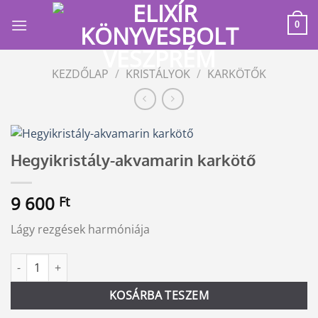
Skip
to
0
content
KEZDŐLAP
/
KRISTÁLYOK
/
KARKÖTŐK
Hegyikristály-akvamarin karkötő
9 600
Ft
Lágy rezgések harmóniája
Hegyikristály-akvamarin karkötő mennyiség
Alternative:
KOSÁRBA TESZEM