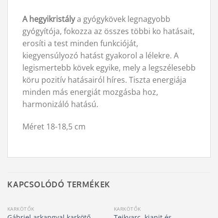
A hegyikristály
a gyógykövek legnagyobb
gyógyítója, fokozza az összes többi ko hatásait,
erosíti a test minden funkcióját,
kiegyensúlyozó hatást gyakorol a lélekre. A
legismertebb kövek egyike, mely a legszélesebb
köru pozitív hatásairól híres. Tiszta energiája
minden más energiát mozgásba hoz,
harmonizáló hatású.
Méret 18-18,5 cm
KAPCSOLÓDÓ TERMÉKEK
KARKÖTŐK
KARKÖTŐK
Tejkvarc, kianit és
Gábriel arkangyal karkötő