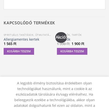
KAPCSOLÓDÓ TERMÉKEK
SPIRITUÁLIS TANÍTÁSOK, ÚTMUTATÁSOK
FÜSTÖLŐK, TARTÓK
Akció!
Allergiamentes kertek
Füstölők
Original
Current
1 565
Ft
1 990
Ft
1 900
Ft
price
price
was:
is:
KOSÁRBA TESZEM
KOSÁRBA TESZEM
1
1
990 Ft.
900 Ft.
A legjobb élmény biztosítása érdekében olyan
technológiákat használunk, mint a cookie-k az
eszközadatok tárolására és/vagy eléréséhez. Ha
beleegyezik ezekbe a technológiákba, akkor olyan
adatokat dolgozhatunk fel ezen az oldalon, mint a
KAPCSOLAT
ADATVÉDELMI NYILATKOZAT
ÁSZF