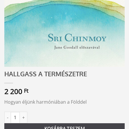
HALLGASS A TERMÉSZETRE
2 200
Ft
Hogyan éljünk harmóniában a Földdel
HALLGASS A TERMÉSZETRE mennyiség
Alternative:
KOSÁRBA TESZEM