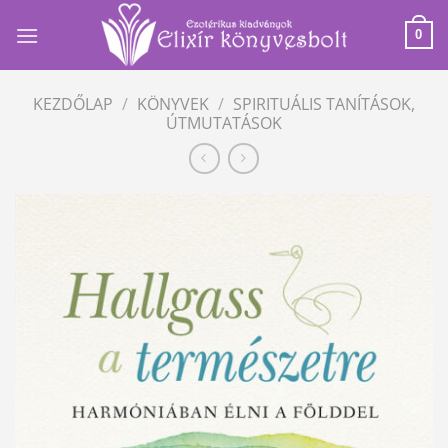
Skip
to
0
content
KEZDŐLAP
/
KÖNYVEK
/
SPIRITUÁLIS TANÍTÁSOK,
ÚTMUTATÁSOK