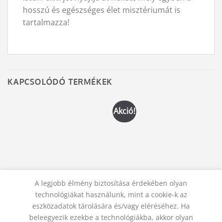
hosszú és egészséges élet misztériumát is
tartalmazza!
KAPCSOLÓDÓ TERMÉKEK
Akció!
SPIRITUÁLIS TANÍTÁSOK, ÚTMUTATÁSOK
SPIRITUÁLIS TANÍTÁSOK, ÚTMUTATÁSOK
A legjobb élmény biztosítása érdekében olyan
Bach virágterápia
Tarot kézikönyv
technológiákat használunk, mint a cookie-k az
Original
Current
3 200
Ft
3 990
Ft
3 800
Ft
price
price
eszközadatok tárolására és/vagy eléréséhez. Ha
was:
is:
KOSÁRBA TESZEM
KOSÁRBA TESZEM
3
3
beleegyezik ezekbe a technológiákba, akkor olyan