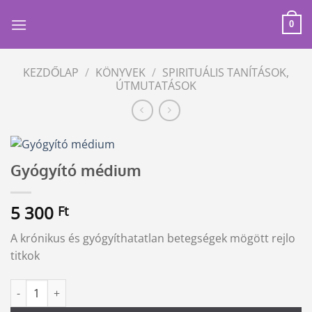
Skip
to
0
content
KEZDŐLAP
/
KÖNYVEK
/
SPIRITUÁLIS TANÍTÁSOK,
ÚTMUTATÁSOK
Gyógyító médium
5 300
Ft
A krónikus és gyógyíthatatlan betegségek mögött rejlo
titkok
Gyógyító médium mennyiség
Alternative: