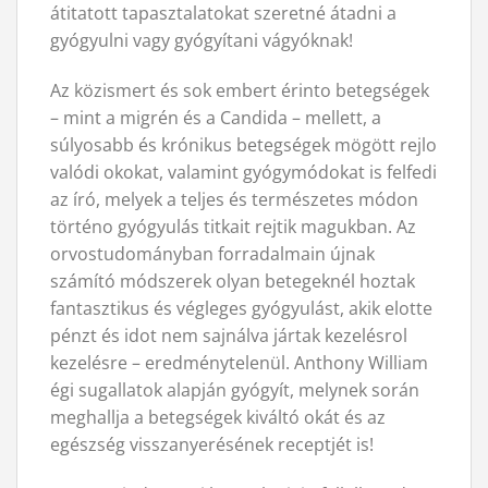
átitatott tapasztalatokat szeretné átadni a
gyógyulni vagy gyógyítani vágyóknak!
Az közismert és sok embert érinto betegségek
– mint a migrén és a Candida – mellett, a
súlyosabb és krónikus betegségek mögött rejlo
valódi okokat, valamint gyógymódokat is felfedi
az író, melyek a teljes és természetes módon
történo gyógyulás titkait rejtik magukban. Az
orvostudományban forradalmain újnak
számító módszerek olyan betegeknél hoztak
fantasztikus és végleges gyógyulást, akik elotte
pénzt és idot nem sajnálva jártak kezelésrol
kezelésre – eredménytelenül. Anthony William
égi sugallatok alapján gyógyít, melynek során
meghallja a betegségek kiváltó okát és az
egészség visszanyerésének receptjét is!