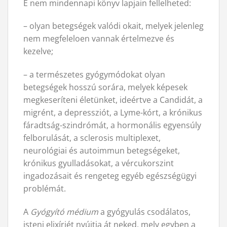
E nem mindennapi könyv lapjain fellelheted:
– olyan betegségek valódi okait, melyek jelenleg
nem megfeleloen vannak értelmezve és
kezelve;
– a természetes gyógymódokat olyan
betegségek hosszú sorára, melyek képesek
megkeseríteni életünket, ideértve a Candidát, a
migrént, a depressziót, a Lyme-kórt, a krónikus
fáradtság-szindrómát, a hormonális egyensúly
felborulását, a sclerosis multiplexet,
neurológiai és autoimmun betegségeket,
krónikus gyulladásokat, a vércukorszint
ingadozásait és rengeteg egyéb egészségügyi
problémát.
A
Gyógyító médium
a gyógyulás csodálatos,
isteni elixírjét nyújtja át neked, mely egyben a