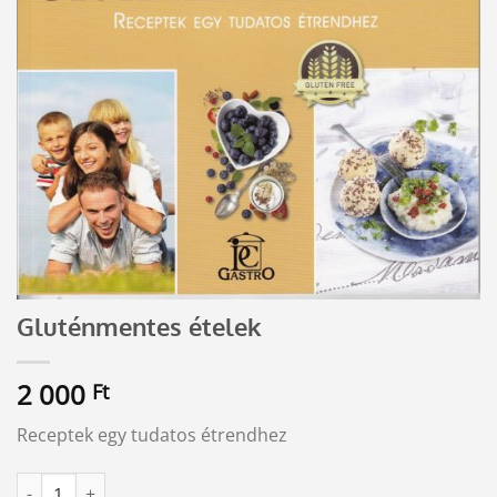
Gluténmentes ételek
2 000
Ft
Receptek egy tudatos étrendhez
Gluténmentes ételek mennyiség
Alternative: