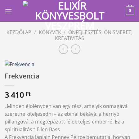
Skip
to
0
content
KEZDŐLAP
/
KÖNYVEK
/
ÖNFEJLESZTÉS, ÖNISMERET,
KREATIVITÁS
Frekvencia
3 410
Ft
„Minden élolényben van egy rész, amelyik önmagává
szeretne kiteljesedni – az ebihal békává, a hernyó
pillangóvá, a megtépázott lélek teljes emberré. Ez a
spiritualitás.” Ellen Bass
A Frekvencia lapjain Penney Peirce bemutatja, hogyan