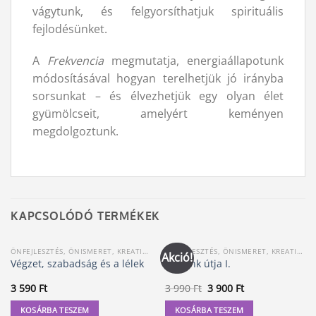
vágytunk, és felgyorsíthatjuk spirituális
fejlodésünket.
A
Frekvencia
megmutatja, energiaállapotunk
módosításával hogyan terelhetjük jó irányba
sorsunkat – és élvezhetjük egy olyan élet
gyümölcseit, amelyért keményen
megdolgoztunk.
KAPCSOLÓDÓ TERMÉKEK
ÖNFEJLESZTÉS, ÖNISMERET, KREATIVITÁS
ÖNFEJLESZTÉS, ÖNISMERET, KREATIVITÁS
Akció!
Végzet, szabadság és a lélek
Lelkünk útja I.
Original
Current
3 590
Ft
3 990
Ft
3 900
Ft
price
price
was:
is:
KOSÁRBA TESZEM
KOSÁRBA TESZEM
3
3