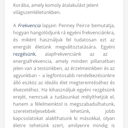
Korába, amely komoly átalakulást jelent
világszemléletünkben.
A
Frekvencia
lapjain Penney Peirce bemutatja,
hogyan hangolódjunk rá egyéni frekvenciánkra,
és miként használjuk fel tudatosan ezt az
energiát életünk megváltoztatására. Egyéni
rezgésünk
, alapfrekvenciánk az az
energiafrekvencia, amely minden pillanatban
jelen van a testünkben, az érzelmeinkben és az
agyunkban – a legfontosabb rendelkezésünkre
álló eszköz az ideális élet megteremtéséhez és
élvezetéhez. Ha kihasználjuk egyéni rezgésünk
erejét, nemcsak a tudásunkat mélyíthetjük el,
hanem a félelmeinktol is megszabadulhatunk,
szeretetteljesebbek lehetünk, jobb
kapcsolatokat alakíthatunk ki másokkal, olyan
életre tehetünk szert, amilyenre mindig is