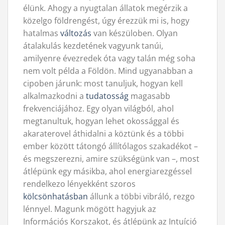
élünk. Ahogy a nyugtalan állatok megérzik a
közelgo földrengést, úgy érezzük mi is, hogy
hatalmas
változás
van készüloben. Olyan
átalakulás kezdetének vagyunk tanúi,
amilyenre évezredek óta vagy talán még soha
nem volt példa a Földön. Mind ugyanabban a
cipoben járunk: most tanuljuk, hogyan kell
alkalmazkodni a
tudatosság
magasabb
frekvenciájához. Egy olyan világból, ahol
megtanultuk, hogyan lehet okossággal és
akaraterovel áthidalni a köztünk és a többi
ember között tátongó állítólagos szakadékot –
és megszerezni, amire szükségünk van –, most
átlépünk egy másikba, ahol energiarezgéssel
rendelkezo lényekként szoros
kölcsönhatásban
állunk a többi vibráló, rezgo
lénnyel. Magunk mögött hagyjuk az
Információs Korszakot, és átlépünk az Intuíció