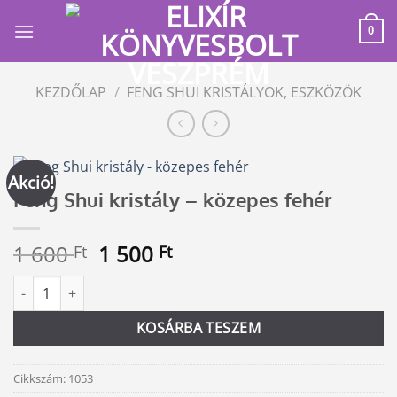
Skip
to
0
content
KEZDŐLAP
/
FENG SHUI KRISTÁLYOK, ESZKÖZÖK
Akció!
Feng Shui kristály – közepes fehér
Original
Current
1 600
1 500
Ft
Ft
price
price
Feng Shui kristály - közepes fehér mennyiség
Alternative:
was:
is:
1
1
KOSÁRBA TESZEM
600 Ft.
500 Ft.
Cikkszám:
1053