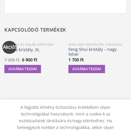
KAPCSOLÓDÓ TERMÉKEK
EGÉSZSÉG ÉS CSALÁD ERŐSÍTÉSE
FENG SHUI KRISTÁLYOK, ESZKÖZÖK
Akció!
Feng Shui kristály – nagy
Csakra kristály, XL
fehér
Original
Current
7 200
Ft
6 900
Ft
1 700
Ft
price
price
was:
is:
KOSÁRBA TESZEM
KOSÁRBA TESZEM
7
6
200 Ft.
900 Ft.
A legjobb élmény biztosítása érdekében olyan
technológiákat használunk, mint a cookie-k az
eszközadatok tárolására és/vagy eléréséhez. Ha
beleegyezik ezekbe a technológiákba, akkor olyan