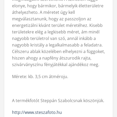
elonye, hogy bármikor, bármelyik életterületre
áthelyezheto. A méretet úgy kell
megválasztanunk, hogy az passzoljon az
energetizálni kívánt terület méretéhez. Kisebb
területekre elég a legkisebb méret, ám minél
nagyobb területrol van szó, annál inkább a
nagyobb kristály a legalkalmasabb a feladatra.
Célszeru ablak közelében elhelyezni a függoket,
hiszen ahogy a napfény átszurodik rajta,
szivárványszínu fényjátékkal ajándékoz meg.
Mérete: kb. 3,5 cm átméroju.
A termékfotót Steppán Szabolcsnak köszönjük.
http://www.steszafoto.hu