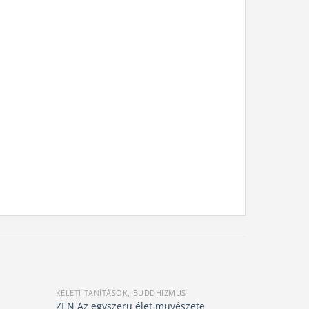
KELETI TANÍTÁSOK, BUDDHIZMUS
KELETI TAN
ZEN Az egyszeru élet muvészete
Buddha