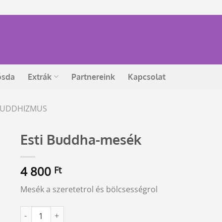
ósda
Extrák
Partnereink
Kapcsolat
 BUDDHIZMUS
Esti Buddha-mesék
4 800
Ft
Mesék a szeretetrol és bölcsességrol
Esti Buddha-mesék mennyiség
Alternative: