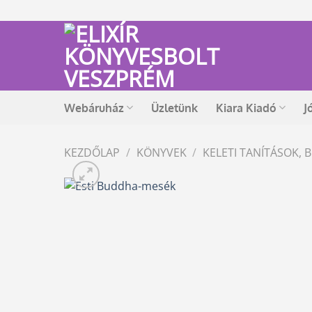
Skip
to
content
Webáruház
Üzletünk
Kiara Kiadó
J
KEZDŐLAP
/
KÖNYVEK
/
KELETI TANÍTÁSOK,