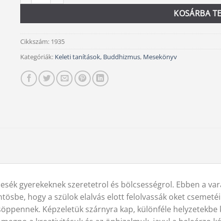
KOSÁRBA T
Cikkszám:
1935
Kategóriák:
Keleti tanítások, Buddhizmus
,
Mesekönyv
esék gyerekeknek szeretetrol és bölcsességrol. Ebben a va
tösbe, hogy a szülok elalvás elott felolvassák oket csemeté
öppennek. Képzeletük szárnyra kap, különféle helyzetekbe