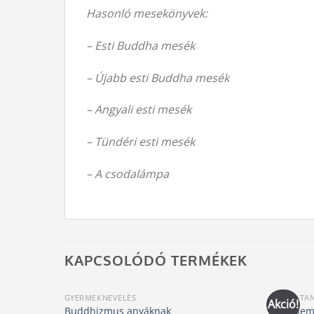
Hasonló mesekönyvek:
– Esti Buddha mesék
– Újabb esti Buddha mesék
– Angyali esti mesék
– Tündéri esti mesék
– A csodalámpa
KAPCSOLÓDÓ TERMÉKEK
GYERMEKNEVELÉS
KELETI TA
Akció!
Buddhizmus anyáknak
Szerelem