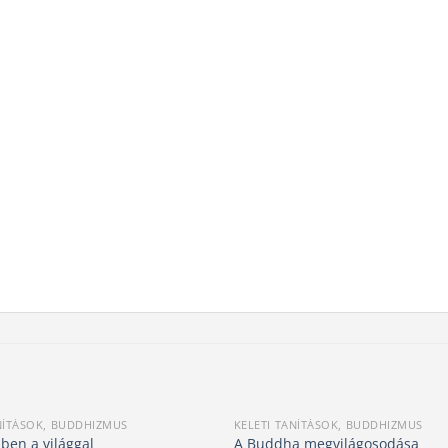
NÍTÁSOK, BUDDHIZMUS
KELETI TANÍTÁSOK, BUDDHIZMUS
ben a világgal
A Buddha megvilágosodása