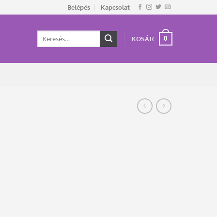
Belépés
Kapcsolat
Keresés
0
KOSÁR
a
következőre: