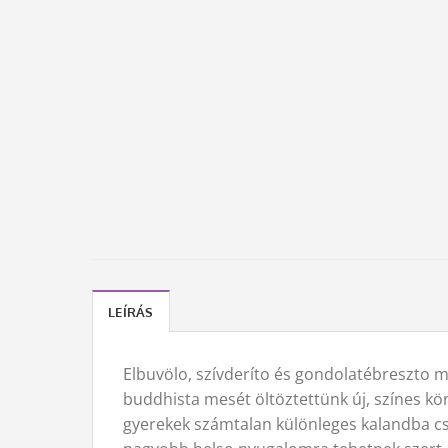
LEÍRÁS
Elbuvölo, szívderíto és gondolatébreszto m
buddhista mesét öltöztettünk új, színes kön
gyerekek számtalan különleges kalandba cs