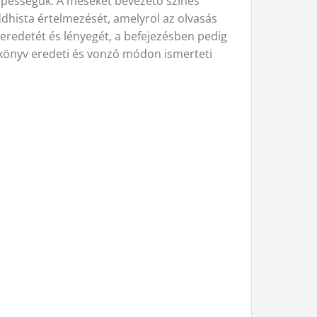
képességük. A meséket bevezeto színes
ddhista értelmezését, amelyrol az olvasás
eredetét és lényegét, a befejezésben pedig
s könyv eredeti és vonzó módon ismerteti