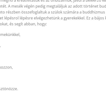
megno a kreativitásuk és az önbizalmuk, javul a beleérzo 
letét. A mesék végén pedig megtaláljuk az adott történet bu
zeto részben összefoglaltuk a szülok számára a buddhizmus 
et lépésrol lépésre elvégezhetünk a gyerekekkel. Ez a bájo
at, és segít abban, hogy:
ermekünkkel,
,
kozzon,
sztönözze.