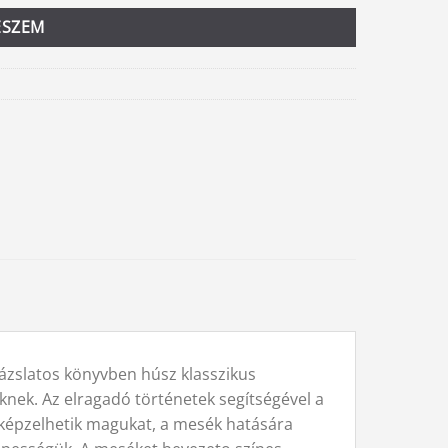
ESZEM
rázslatos könyvben húsz klasszikus
iknek. Az elragadó történetek segítségével a
 képzelhetik magukat, a mesék hatására