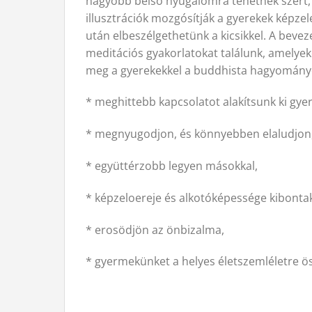
nagyobb belso nyugalomra tehetnek szert, 
illusztrációk mozgósítják a gyerekek képze
után elbeszélgethetünk a kicsikkel. A beve
meditációs gyakorlatokat találunk, amelyek
meg a gyerekekkel a buddhista hagyományok
* meghittebb kapcsolatot alakítsunk ki gy
* megnyugodjon, és könnyebben elaludjon
* együttérzobb legyen másokkal,
* képzeloereje és alkotóképessége kibonta
* erosödjön az önbizalma,
* gyermekünket a helyes életszemléletre ö