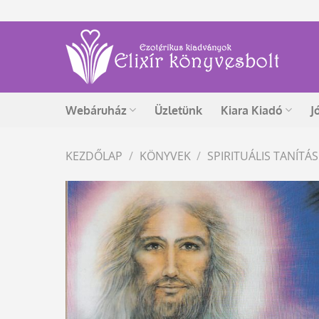
Skip
to
content
Webáruház
Üzletünk
Kiara Kiadó
J
KEZDŐLAP
/
KÖNYVEK
/
SPIRITUÁLIS TANÍT