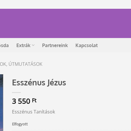
ósda
Extrák
Partnereink
Kapcsolat
ÁSOK, ÚTMUTATÁSOK
Esszénus Jézus
3 550
Ft
Esszénus Tanítások
Elfogyott