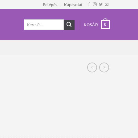
Belépés
Kapcsolat
Keresés
0
KOSÁR
a
következőre: