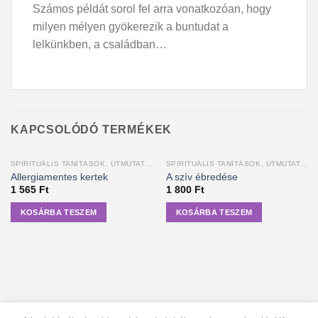
Számos példát sorol fel arra vonatkozóan, hogy
milyen mélyen gyökerezik a buntudat a
lelkünkben, a családban…
KAPCSOLÓDÓ TERMÉKEK
SPIRITUÁLIS TANÍTÁSOK, ÚTMUTATÁSOK
SPIRITUÁLIS TANÍTÁSOK, ÚTMUTATÁSOK
Allergiamentes kertek
A szív ébredése
1 565
Ft
1 800
Ft
KOSÁRBA TESZEM
KOSÁRBA TESZEM