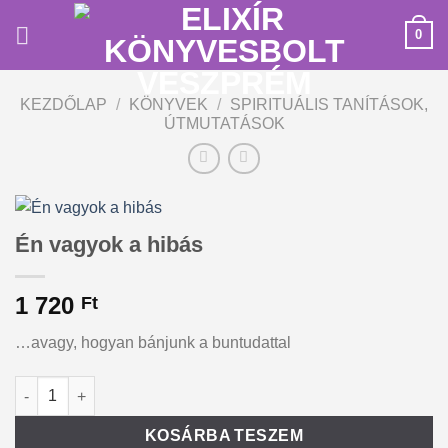
Skip
0
to
content
KEZDŐLAP
/
KÖNYVEK
/
SPIRITUÁLIS TANÍTÁSOK,
ÚTMUTATÁSOK
Én vagyok a hibás
1 720
Ft
…avagy, hogyan bánjunk a buntudattal
Én vagyok a hibás mennyiség
Alternative:
KOSÁRBA TESZEM