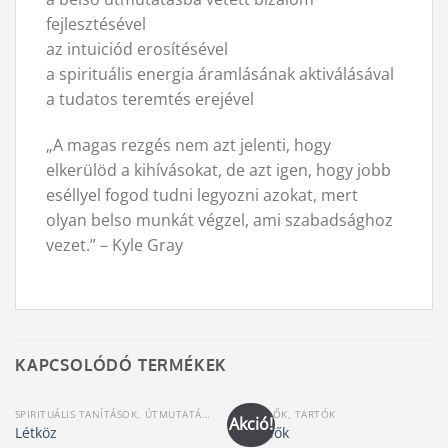
fejlesztésével
az intuiciód erosítésével
a spirituális energia áramlásának aktiválásával
a tudatos teremtés erejével
„A magas rezgés nem azt jelenti, hogy
elkerülöd a kihívásokat, de azt igen, hogy jobb
eséllyel fogod tudni legyozni azokat, mert
olyan belso munkát végzel, ami szabadsághoz
vezet.” – Kyle Gray
KAPCSOLÓDÓ TERMÉKEK
SPIRITUÁLIS TANÍTÁSOK, ÚTMUTATÁSOK
FÜSTÖLŐK, TARTÓK
Akció!
Létköz
Füstölők