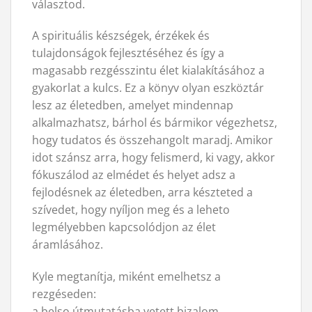
választod.
A spirituális készségek, érzékek és
tulajdonságok fejlesztéséhez és így a
magasabb rezgésszintu élet kialakításához a
gyakorlat a kulcs. Ez a könyv olyan eszköztár
lesz az életedben, amelyet mindennap
alkalmazhatsz, bárhol és bármikor végezhetsz,
hogy tudatos és összehangolt maradj. Amikor
idot szánsz arra, hogy felismerd, ki vagy, akkor
fókuszálod az elmédet és helyet adsz a
fejlodésnek az életedben, arra készteted a
szívedet, hogy nyíljon meg és a leheto
legmélyebben kapcsolódjon az élet
áramlásához.
Kyle megtanítja, miként emelhetsz a
rezgéseden:
a belso útmutatásba vetett bizalom