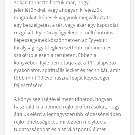
Sokan tapasztalhattuk már, hogy
jelenlétünkkel, vagy ahogyan kifejezzük
magunkat, képesek vagyunk megváltoztatni
egy beszélgetés, a tér, vagy akár egy kapcsolat
rezgését. Kyle Gray figyelemre méltó intuitív
képességeinek köszönhetoen az Egyesült
Királyság egyik legkeresettebb médiuma és
szakértoje ezen a területen. Ebben a
könyvében Kyle bemutatja azt a 111 alapveto
gyakorlatot, spirituális leckét és technikát, amit
több mint 10 éve használ saját képességei
fejlesztésére.
A könyv segítségével megtudhatod, hogyan
használd ki a benned rejlo eroforrásokat, hogy
általuk elérd a legnagyszerubb képességeidben
rejlo lehetoségeket, miközben mélyíted a
tudatosságodat és a szívközpontú életet