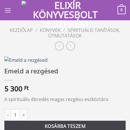
Skip
to
0
content
KEZDŐLAP
/
KÖNYVEK
/
SPIRITUÁLIS TANÍTÁSOK,
ÚTMUTATÁSOK
Emeld a rezgésed
5 300
Ft
A spirituális ébredés magas rezgésu eszköztára
Emeld a rezgésed mennyiség
Alternative:
KOSÁRBA TESZEM