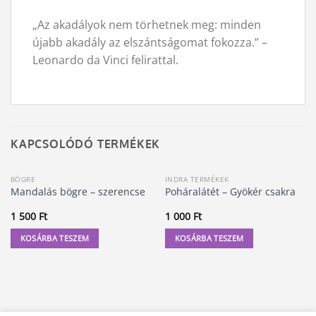
„Az akadályok nem törhetnek meg: minden
újabb akadály az elszántságomat fokozza.” –
Leonardo da Vinci felirattal.
KAPCSOLÓDÓ TERMÉKEK
BÖGRE
INDRA TERMÉKEK
Mandalás bögre – szerencse
Poháralátét – Gyökér csakra
1 500
Ft
1 000
Ft
KOSÁRBA TESZEM
KOSÁRBA TESZEM