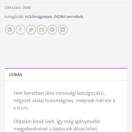
Cikkszám:
2686
Kategóriák:
Hűtőmágnesek
,
INDRA termékek
LEÍRÁS
Fém keretben lévo minoségi kidolgozású,
négyzet alakú hutomágnes, melynek mérete 6
x 6 cm.
Oldalain kissé ívelt, így még igényesebb
megjelenésével a lakásunk dísze lehet.