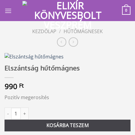
Skip
to
0
content
KEZDŐLAP
/
HŰTŐMÁGNESEK
Elszántság hűtőmágnes
990
Ft
Pozitív megerosítés
Elszántság hűtőmágnes mennyiség
Alternative:
KOSÁRBA TESZEM