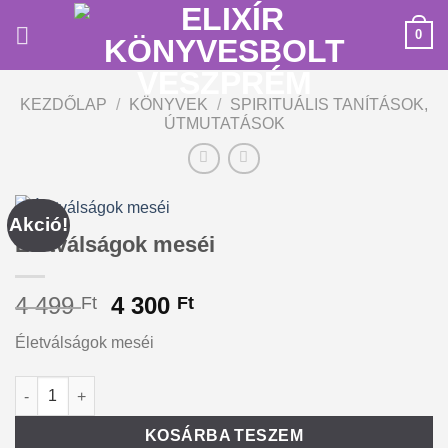
Skip
0
to
content
KEZDŐLAP
/
KÖNYVEK
/
SPIRITUÁLIS TANÍTÁSOK,
ÚTMUTATÁSOK
Akció!
Életválságok meséi
Original
Current
4 499
4 300
Ft
Ft
price
price
Életválságok meséi
was:
is:
4
4
Életválságok meséi mennyiség
Alternative:
499 Ft.
300 Ft.
KOSÁRBA TESZEM