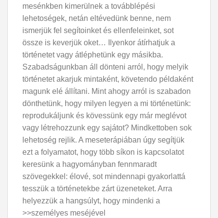
mesénkben kimerülnek a továbblépési
lehetoségek, netán eltévedünk benne, nem
ismerjük fel segítoinket és ellenfeleinket, sot
össze is keverjük oket… Ilyenkor átírhatjuk a
történetet vagy átléphetünk egy másikba.
Szabadságunkban áll dönteni arról, hogy melyik
történetet akarjuk mintaként, követendo példaként
magunk elé állítani. Mint ahogy arról is szabadon
dönthetünk, hogy milyen legyen a mi történetünk:
reprodukáljunk és kövessünk egy már meglévot
vagy létrehozzunk egy sajátot? Mindkettoben sok
lehetoség rejlik. A meseterápiában úgy segítjük
ezt a folyamatot, hogy több síkon is kapcsolatot
keresünk a hagyományban fennmaradt
szövegekkel: élové, sot mindennapi gyakorlattá
tesszük a történetekbe zárt üzeneteket. Arra
helyezzük a hangsúlyt, hogy mindenki a
>>személyes meséjével