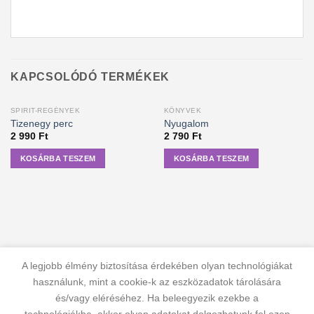
KAPCSOLÓDÓ TERMÉKEK
SPIRIT-REGÉNYEK
KÖNYVEK
Tizenegy perc
Nyugalom
2 990
Ft
2 790
Ft
KOSÁRBA TESZEM
KOSÁRBA TESZEM
A legjobb élmény biztosítása érdekében olyan technológiákat
használunk, mint a cookie-k az eszközadatok tárolására
és/vagy eléréséhez. Ha beleegyezik ezekbe a