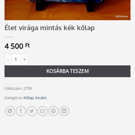
Élet virága mintás kék kőlap
4 500
Ft
Élet virága mintás kék kőlap mennyiség
Alternative:
KOSÁRBA TESZEM
Cikkszám:
2759
Kategória:
Kőlap, kirakó