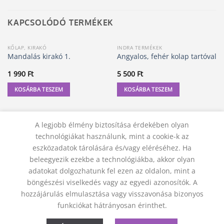
KAPCSOLÓDÓ TERMÉKEK
KŐLAP, KIRAKÓ
INDRA TERMÉKEK
Mandalás kirakó 1.
Angyalos, fehér kolap tartóval
1 990
Ft
5 500
Ft
KOSÁRBA TESZEM
KOSÁRBA TESZEM
A legjobb élmény biztosítása érdekében olyan
technológiákat használunk, mint a cookie-k az
eszközadatok tárolására és/vagy eléréséhez. Ha
beleegyezik ezekbe a technológiákba, akkor olyan
adatokat dolgozhatunk fel ezen az oldalon, mint a
böngészési viselkedés vagy az egyedi azonosítók. A
hozzájárulás elmulasztása vagy visszavonása bizonyos
KAPCSOLAT
ADATVÉDELMI NYILATKOZAT
ÁSZF
funkciókat hátrányosan érinthet.
JOGI NYILATKOZAT
SZÁLLÍTÁSI FELTÉTELEK
ELÁLLÁS A SZERZŐDÉSTŐL