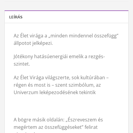
LEÍRÁS
Az Élet virága a „minden mindennel összefügg”
állpotot jelképezi.
Jótékony hatásúenergiái emelik a rezgés-
szintet.
Az Élet Virága világszerte, sok kultúrában –
régen és most is – szent szimbólum, az
Univerzum leképezodésének tekintik
A bögre másik oldalán: „Észreveszem és
megértem az összefüggéseket” felirat