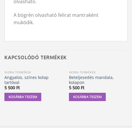
olvasható.
A bögrén olvasható felirat mantraként
muködik.
KAPCSOLÓDÓ TERMÉKEK
INDRA TERMÉKEK
INDRA TERMÉKEK
Angyalos, színes kolap
Beteljesedés mandala,
tartóval
kolapon
5 500
Ft
5 500
Ft
KOSÁRBA TESZEM
KOSÁRBA TESZEM