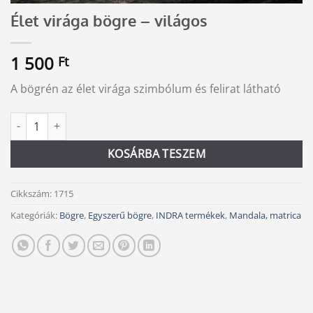
Élet virága bögre – világos
1 500
Ft
A bögrén az élet virága szimbólum és felirat látható
Élet virága bögre - világos mennyiség
Alternative:
KOSÁRBA TESZEM
Cikkszám:
1715
Kategóriák:
Bögre
,
Egyszerű bögre
,
INDRA termékek
,
Mandala, matrica