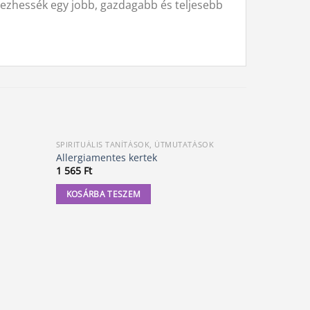
edezhessék egy jobb, gazdagabb és teljesebb
SPIRITUÁLIS TANÍTÁSOK, ÚTMUTATÁSOK
SPIRITUÁLI
Allergiamentes kertek
A tigris fe
1 565
Ft
4 600
Ft
KOSÁRBA TESZEM
KOSÁRBA