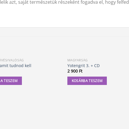
elik azt, saját természetük részeként fogadva el, hogy felf
ÜVÉS/VALÓSÁG
MAGYARSÁG
amit tudnod kell
Yotengrit 3. + CD
2 900
Ft
A TESZEM
KOSÁRBA TESZEM