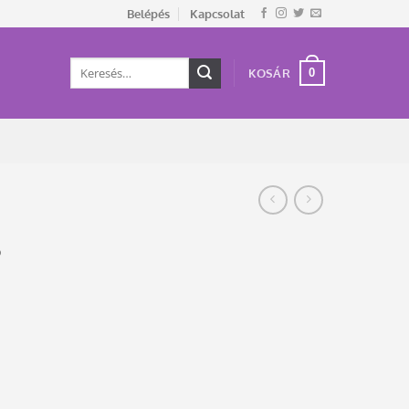
Belépés
Kapcsolat
Keresés
0
KOSÁR
a
következőre:
?