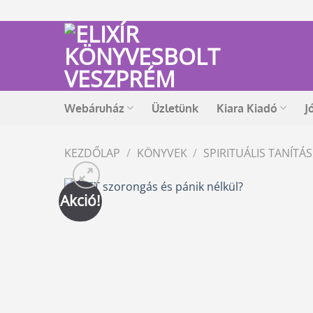
Skip
to
content
Webáruház
Üzletünk
Kiara Kiadó
J
KEZDŐLAP
/
KÖNYVEK
/
SPIRITUÁLIS TANÍT
Akció!