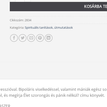
KOSÁRBA T
Cikkszám:
2834
Kategória:
Spirituális tanítások, útmutatások
sszióval. Bipoláris viselkedéssel, valamint mániák egész sor
l, és megírja Élet szorongás és pánik nélkül? címu könyvét.
ASZER,