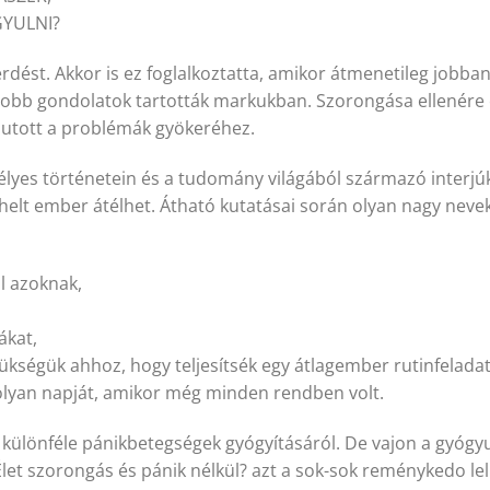
YULNI?
ést. Akkor is ez foglalkoztatta, amikor átmenetileg jobban 
obb gondolatok tartották markukban. Szorongása ellenére 
jutott a problémák gyökeréhez.
zemélyes történetein és a tudomány világából származó interj
helt ember átélhet. Átható kutatásai során olyan nagy nevek
ál azoknak,
ákat,
ükségük ahhoz, hogy teljesítsék egy átlagember rutinfeladat
y olyan napját, amikor még minden rendben volt.
különféle pánikbetegségek gyógyításáról. De vajon a gyógyu
et szorongás és pánik nélkül? azt a sok-sok reménykedo lelke