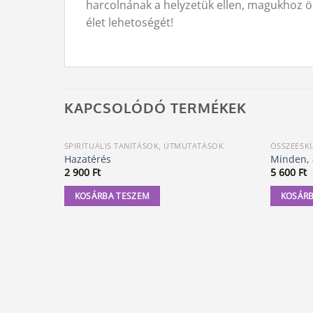
harcolnának a helyzetük ellen, magukhoz öl
élet lehetoségét!
KAPCSOLÓDÓ TERMÉKEK
SPIRITUÁLIS TANÍTÁSOK, ÚTMUTATÁSOK
ÖSSZEESK
Hazatérés
Minden, 
2 900
Ft
5 600
Ft
KOSÁRBA TESZEM
KOSÁRB