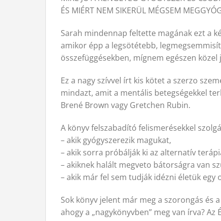
ÉS MIÉRT NEM SIKERÜL MÉGSEM MEGGYÓG
Sarah mindennap feltette magának ezt a kérd
amikor épp a legsötétebb, legmegsemmisít
összefüggésekben, mígnem egészen közel 
Ez a nagy szívvel írt kis kötet a szerzo s
mindazt, amit a mentális betegségekkel ter
Brené Brown vagy Gretchen Rubin.
A könyv felszabadító felismerésekkel szolg
– akik gyógyszerezik magukat,
– akik sorra próbálják ki az alternatív terápi
– akiknek halált megveto bátorságra van sz
– akik már fel sem tudják idézni életük eg
Sok könyv jelent már meg a szorongás és a 
ahogy a „nagykönyvben” meg van írva? Az Él