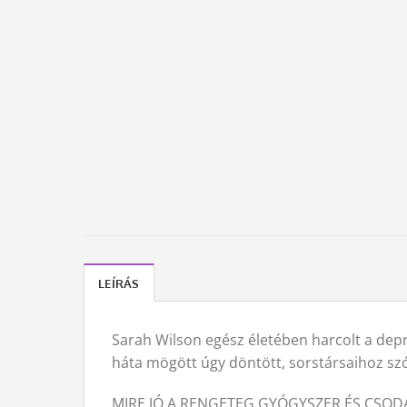
LEÍRÁS
Sarah Wilson egész életében harcolt a depre
háta mögött úgy döntött, sorstársaihoz szó
MIRE JÓ A RENGETEG GYÓGYSZER ÉS CSOD