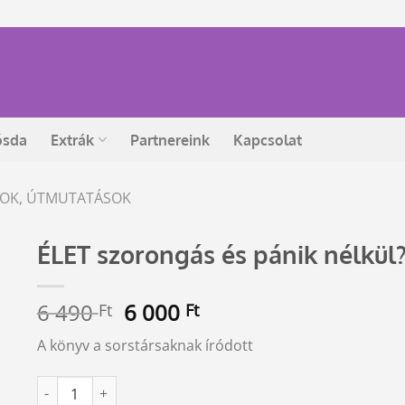
ósda
Extrák
Partnereink
Kapcsolat
ÁSOK, ÚTMUTATÁSOK
ÉLET szorongás és pánik nélkül
Original
Current
6 490
6 000
Ft
Ft
price
price
A könyv a sorstársaknak íródott
was:
is:
6
6
ÉLET szorongás és pánik nélkül? mennyiség
Alternative:
490 Ft.
000 Ft.