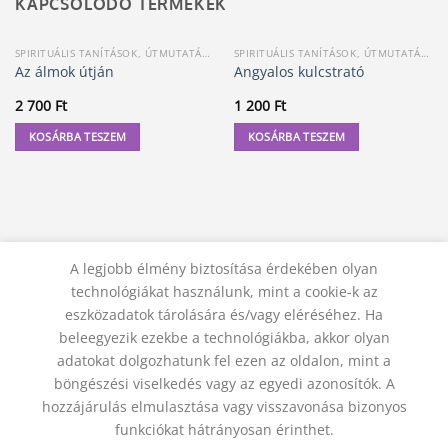
KAPCSOLÓDÓ TERMÉKEK
SPIRITUÁLIS TANÍTÁSOK, ÚTMUTATÁSOK
SPIRITUÁLIS TANÍTÁSOK, ÚTMUTATÁSOK
Az álmok útján
Angyalos kulcstrató
2 700
Ft
1 200
Ft
KOSÁRBA TESZEM
KOSÁRBA TESZEM
A legjobb élmény biztosítása érdekében olyan
technológiákat használunk, mint a cookie-k az
eszközadatok tárolására és/vagy eléréséhez. Ha
beleegyezik ezekbe a technológiákba, akkor olyan
adatokat dolgozhatunk fel ezen az oldalon, mint a
KAPCSOLAT
ADATVÉDELMI NYILATKOZAT
ÁSZF
JOGI NYILATKOZAT
SZÁLLÍTÁSI FELTÉTELEK
böngészési viselkedés vagy az egyedi azonosítók. A
ELÁLLÁS A SZERZŐDÉSTŐL
hozzájárulás elmulasztása vagy visszavonása bizonyos
© 2012 - 2026 Trigon 9000 Kft.
funkciókat hátrányosan érinthet.