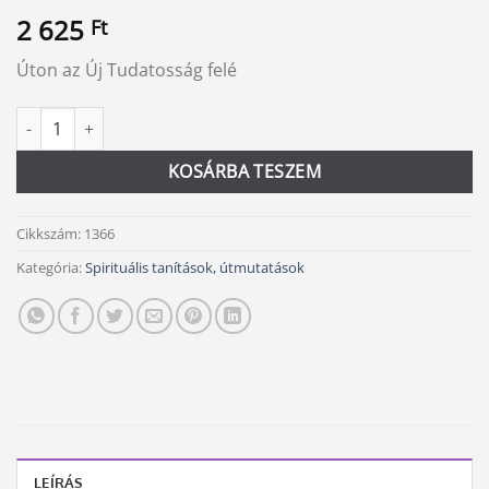
2 625
Ft
Úton az Új Tudatosság felé
Éld meg isteniséged mennyiség
Alternative:
KOSÁRBA TESZEM
Cikkszám:
1366
Kategória:
Spirituális tanítások, útmutatások
LEÍRÁS