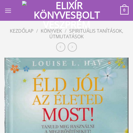
Skip
to
0
content
KEZDŐLAP
/
KÖNYVEK
/
SPIRITUÁLIS TANÍTÁSOK,
ÚTMUTATÁSOK