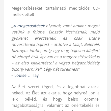
Megerosítéseket tartalmazó meditációs CD-
melléklettel!
„
A megerosítések
olyanok, mint amikor magot
vetünk a földbe. Eloször kicsíráznak, majd
gyökeret eresztenek, és csak utána
növesztenek hajtást – átdöfve a talajt. Beletelik
bizonyos idobe, amíg egy mag teljesen kifejlett
növénnyé érik. Így van ez a megerosítésekkel is
– az elso kijelentéstol a végso beigazolódásig
bizony várni kell. Légy hát türelmes!”
–
Louise L. Hay
Az Élet szeret téged, és a legjobbat akarja
neked. Az Élet azt akarja, hogy helyreálljon a
lelki békéd, és hogy belso örömre,
magabiztosságra, valamint az önértékelés és