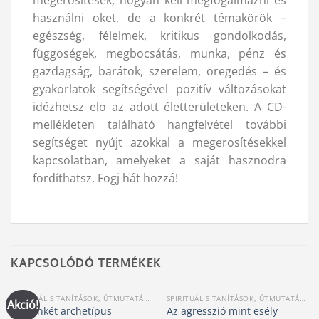
használni oket, de a konkrét témakörök –
egészség, félelmek, kritikus gondolkodás,
függoségek, megbocsátás, munka, pénz és
gazdagság, barátok, szerelem, öregedés – és
gyakorlatok segítségével pozitív változásokat
idézhetsz elo az adott életterületeken. A CD-
mellékleten található hangfelvétel további
segítséget nyújt azokkal a megerosítésekkel
kapcsolatban, amelyeket a saját hasznodra
fordíthatsz. Fogj hát hozzá!
KAPCSOLÓDÓ TERMÉKEK
SPIRITUÁLIS TANÍTÁSOK, ÚTMUTATÁSOK
SPIRITUÁLIS TANÍTÁSOK, ÚTMUTATÁSOK
Akció!
A tizenkét archetípus
Az agresszió mint esély