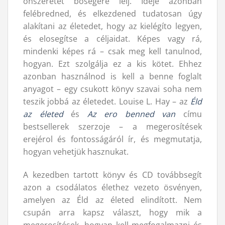
önszeretet boségére lelj. Ideje azonban
felébredned, és elkezdened tudatosan úgy
alakítani az életedet, hogy az kielégíto legyen,
és elosegítse a céljaidat. Képes vagy rá,
mindenki képes rá – csak meg kell tanulnod,
hogyan. Ezt szolgálja ez a kis kötet. Ehhez
azonban használnod is kell a benne foglalt
anyagot – egy csukott könyv szavai soha nem
teszik jobbá az életedet. Louise L. Hay – az
Éld
az életed
és
Az ero benned van
címu
bestsellerek szerzoje – a megerosítések
erejérol és fontosságáról ír, és megmutatja,
hogyan vehetjük hasznukat.
A kezedben tartott könyv és CD továbbsegít
azon a csodálatos élethez vezeto ösvényen,
amelyen az Éld az életed elindított. Nem
csupán arra kapsz választ, hogy mik a
megerosítések, hogyan kell megfogalmazni és