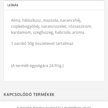
LEÍRÁS
Alma, hibiszkusz, mazsola, narancshéj,
csipkebogyóhéj, narancsszelet, rózsaszirom,
kardamom, szegfuszeg, habcsók, aroma.
1 zacskó 50g összetevot tartalmaz.
(A termék egységára 24 Ft/g.)
KAPCSOLÓDÓ TERMÉKEK
TEA
TEA
A legjobb élmény biztosítása érdekében olyan