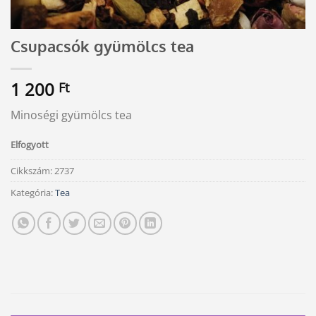
Csupacsók gyümölcs tea
1 200
Ft
Minoségi gyümölcs tea
Elfogyott
Cikkszám:
2737
Kategória:
Tea