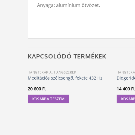
Anyaga: alumínium ötvözet.
KAPCSOLÓDÓ TERMÉKEK
HANGTERÁPIA, HANGSZEREK
HANGTERÁ
Meditációs szélcsengő, fekete 432 Hz
Didgeri
20 600
Ft
14 400
Ft
KOSÁRBA TESZEM
KOSÁRB