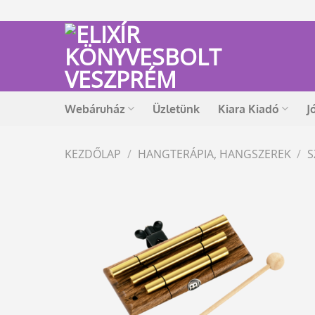
Skip
to
content
Webáruház
Üzletünk
Kiara Kiadó
J
KEZDŐLAP
/
HANGTERÁPIA, HANGSZEREK
/
S