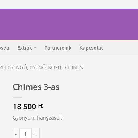
ósda
Extrák
Partnereink
Kapcsolat
ZÉLCSENGŐ, CSENŐ, KOSHI, CHIMES
Chimes 3-as
18 500
Ft
Gyönyöru hangzások
Chimes 3-as mennyiség
Alternative: