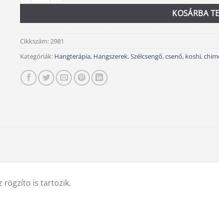
KOSÁRBA T
Cikkszám:
2981
Kategóriák:
Hangterápia, Hangszerek
,
Szélcsengő, csenő, koshi, chim
rögzíto is tartozik.