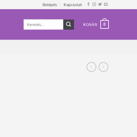
Belépés
Kapcsolat
Keresés
0
KOSÁR
a
következőre: