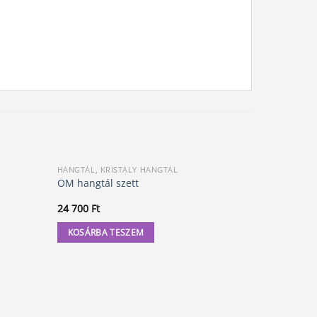
HANGTÁL, KRISTÁLY HANGTÁL
DOB
OM hangtál szett
Óceándob
24 700
Ft
62 000
Ft
KOSÁRBA TESZEM
KOSÁRBA