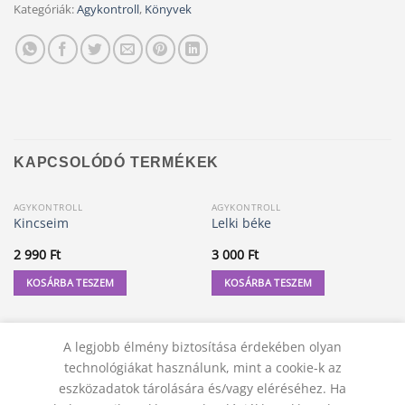
Kategóriák:
Agykontroll
,
Könyvek
KAPCSOLÓDÓ TERMÉKEK
AGYKONTROLL
AGYKONTROLL
Kincseim
Lelki béke
2 990
Ft
3 000
Ft
KOSÁRBA TESZEM
KOSÁRBA TESZEM
A legjobb élmény biztosítása érdekében olyan
technológiákat használunk, mint a cookie-k az
eszközadatok tárolására és/vagy eléréséhez. Ha