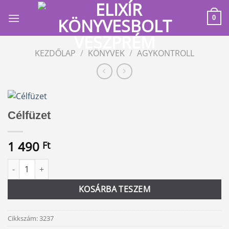
Skip
to
0
content
KEZDŐLAP
/
KÖNYVEK
/
AGYKONTROLL
Célfüzet
1 490
Ft
Célfüzet mennyiség
Alternative:
KOSÁRBA TESZEM
Cikkszám:
3237