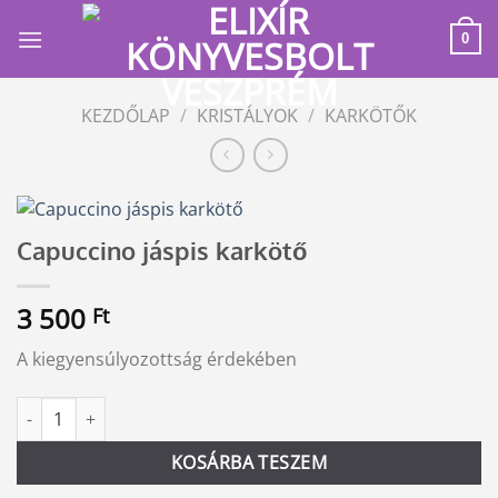
Skip
to
0
content
KEZDŐLAP
/
KRISTÁLYOK
/
KARKÖTŐK
Capuccino jáspis karkötő
3 500
Ft
A kiegyensúlyozottság érdekében
Capuccino jáspis karkötő mennyiség
Alternative:
KOSÁRBA TESZEM