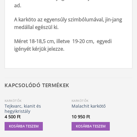
ad.
A karköto az egyensúly szimbólumával, jin-jang
medállal egészül ki.
Méret 18-18,5 cm, illetve 19-20 cm, egyedi
igényét kérjük jelezze.
KAPCSOLÓDÓ TERMÉKEK
KARKÖTŐK
KARKÖTŐK
Tejkvarc, kianit és
Malachit karkötő
hegyikristály
4 500
Ft
10 950
Ft
KOSÁRBA TESZEM
KOSÁRBA TESZEM