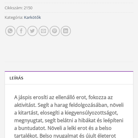
Cikkszám:
2150
Kategória:
Karkötők
LEÍRÁS
A jáspis
erosíti az ellenálló erot, fokozza az
aktivitást. Segít a harag feldolgozásában, növeli
a kitartást, elosegíti a kiegyensúlyozottságot,
megnyugtat, segít belátni a hibákat és leépíteni
a buntudatot. Növeli a lelki erot és a belso
tartalékot. Belso nyugalmat és újult életerot