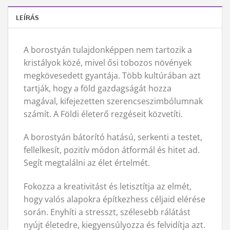
LEÍRÁS
A borostyán tulajdonképpen nem tartozik a
kristályok közé, mivel ősi tobozos növények
megkövesedett gyantája. Több kultúrában azt
tartják, hogy a föld gazdagságát hozza
magával, kifejezetten szerencseszimbólumnak
számít. A Földi életerő rezgéseit közvetíti.
A borostyán bátorító hatású, serkenti a testet,
fellelkesít, pozitív módon átformál és hitet ad.
Segít megtalálni az élet értelmét.
Fokozza a kreativitást és letisztítja az elmét,
hogy valós alapokra építkezhess céljaid elérése
során. Enyhíti a stresszt, szélesebb rálátást
nyújt életedre, kiegyensúlyozza és felvidítja azt.