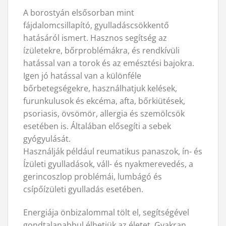
A borostyán elsősorban mint
fájdalomcsillapító, gyulladáscsökkentő
hatásáról ismert. Hasznos segítség az
ízületekre, bőrproblémákra, és rendkívüli
hatással van a torok és az emésztési bajokra.
Igen jó hatással van a különféle
bőrbetegségekre, használhatjuk kelések,
furunkulusok és ekcéma, afta, bőrkiütések,
psoriasis, övsömör, allergia és szemölcsök
esetében is. Általában elősegíti a sebek
gyógyulását.
Használják például reumatikus panaszok, ín- és
Ízületi gyulladások, váll- és nyakmerevedés, a
gerincoszlop problémái, lumbágó és
csípőízületi gyulladás esetében.
Energiája önbizalommal tölt el, segítségével
gondtalanabbul élhetjük az életet. Gyakran