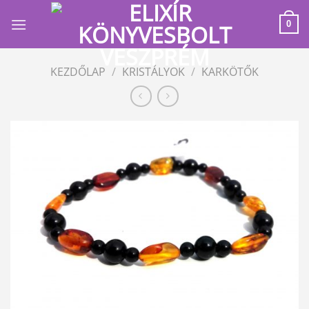
Skip
to
0
content
KEZDŐLAP
/
KRISTÁLYOK
/
KARKÖTŐK