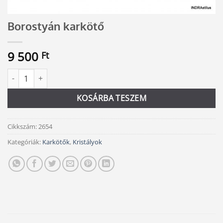
Borostyán karkötő
9 500
Ft
Borostyán karkötő mennyiség
Alternative:
KOSÁRBA TESZEM
Cikkszám:
2654
Kategóriák:
Karkötők
,
Kristályok