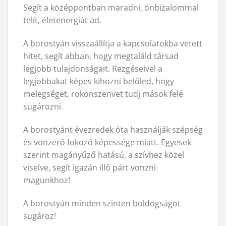
Segít a középpontban maradni, önbizalommal
telít, életenergiát ad.
A borostyán visszaállítja a kapcsolatokba vetett
hitet, segít abban, hogy megtaláld társad
legjobb tulajdonságait. Rezgéseivel a
legjobbakat képes kihozni belőled, hogy
melegséget, rokonszenvet tudj mások felé
sugározni.
A borostyánt évezredek óta használják szépség
és vonzerő fokozó képessége miatt. Egyesek
szerint magányűző hatású, a szívhez közel
viselve, segít igazán illő párt vonzni
magunkhoz!
A borostyán minden szinten boldogságot
sugároz!