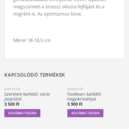
megszünteti a stressz okozta fejfájást és a
migrént is. Az optimizmus köve.
Méret 18-18,5 cm
KAPCSOLÓDÓ TERMÉKEK
KARKÖTŐK
KARKÖTŐK
Szerelem karkötő, vörös
Füstkvarc karkötő
jáspisból
hegyikristállyal
3 500
Ft
5 900
Ft
KOSÁRBA TESZEM
KOSÁRBA TESZEM