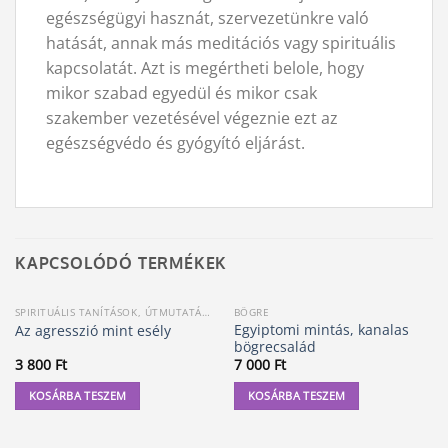
egészségügyi hasznát, szervezetünkre való
hatását, annak más meditációs vagy spirituális
kapcsolatát. Azt is megértheti belole, hogy
mikor szabad egyedül és mikor csak
szakember vezetésével végeznie ezt az
egészségvédo és gyógyító eljárást.
KAPCSOLÓDÓ TERMÉKEK
SPIRITUÁLIS TANÍTÁSOK, ÚTMUTATÁSOK
BÖGRE
Egyiptomi mintás, kanalas
Az agresszió mint esély
bögrecsalád
3 800
Ft
7 000
Ft
KOSÁRBA TESZEM
KOSÁRBA TESZEM