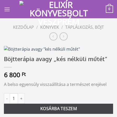
Skip
to
0
content
KEZDŐLAP
/
KÖNYVEK
/
TÁPLÁLKOZÁS, BÖJT
Böjtterápia avagy „kés nélküli műtét”
6 800
Ft
A belso egyensúly visszaállítása a természet erejével
Böjtterápia avagy "kés nélküli műtét" mennyiség
Alternative:
KOSÁRBA TESZEM