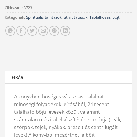
Cikkszám:
3723
Kategóriák:
Spirituális tanítások, útmutatások
,
Táplálkozás, böjt
LEÍRÁS
A könyvben boséges választást találhat
minoségi folyadékok leírásából, 24 recept
található böjti levesek közül, valamint
számtalan más ital elkészítésének módja (teák,
szörpök, tejek, nyákok, préselt és centrifugált
levek).A könyvbol megértheti a böjt