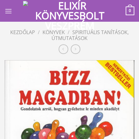
Skip
to
0
content
KEZDŐLAP
/
KÖNYVEK
/
SPIRITUÁLIS TANÍTÁSOK,
ÚTMUTATÁSOK