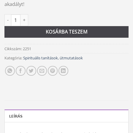
akadályt!
Bízz magadban! mennyiség
Alternative:
KOSÁRBA TESZEM
Cikkszám:
2251
Kategória:
Spirituális tanítások, útmutatások
LEÍRÁS