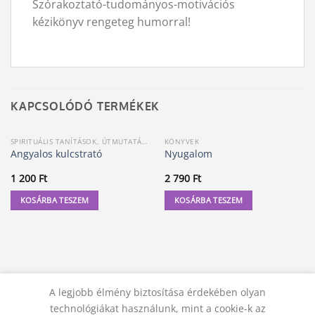
Szórakoztató-tudományos-motivációs
kézikönyv rengeteg humorral!
KAPCSOLÓDÓ TERMÉKEK
SPIRITUÁLIS TANÍTÁSOK, ÚTMUTATÁSOK
KÖNYVEK
Angyalos kulcstrató
Nyugalom
1 200
Ft
2 790
Ft
KOSÁRBA TESZEM
KOSÁRBA TESZEM
A legjobb élmény biztosítása érdekében olyan
technológiákat használunk, mint a cookie-k az