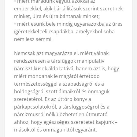
• miért maradunk együtt azokkal az
emberekkel, akik bár állításuk szerint szeretnek
minket, újra és újra bántanak minket;
• miért esünk bele mindig ugyanazokba az üres
ígéretekkel teli csapdákba, amelyekbol soha
nem lesz semmi.
Nemcsak azt magyarázza el, miért válnak
rendszeresen a társfüggok manipulatív
nárcisztikusok áldozatává, hanem azt is, hogy
miért mondanak le magától értetodo
természetességgel a szabadságról és a
boldogságról szott álmaikról és önmaguk
szeretetérol. Ez az úttöro könyv a
párkapcsolatokról, a társfüggoségrol és a
nárcizmusról nélkülözhetetlen útmutató
ahhoz, hogy egészséges szeretetet kapjunk –
másoktól és önmagunktól egyaránt.