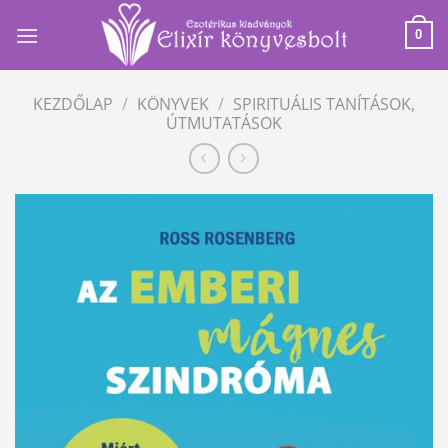
Skip
to
0
content
KEZDŐLAP
/
KÖNYVEK
/
SPIRITUÁLIS TANÍTÁSOK,
ÚTMUTATÁSOK