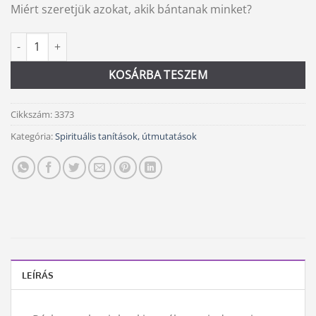
Miért szeretjük azokat, akik bántanak minket?
Az emberi mágnes szindróma mennyiség
Alternative:
KOSÁRBA TESZEM
Cikkszám:
3373
Kategória:
Spirituális tanítások, útmutatások
LEÍRÁS