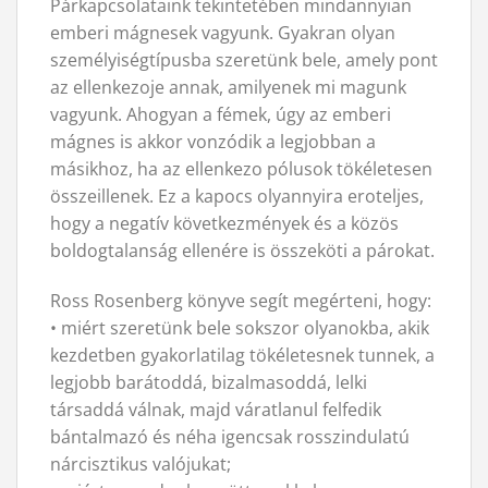
Párkapcsolataink tekintetében mindannyian
emberi mágnesek vagyunk. Gyakran olyan
személyiségtípusba szeretünk bele, amely pont
az ellenkezoje annak, amilyenek mi magunk
vagyunk. Ahogyan a fémek, úgy az emberi
mágnes is akkor vonzódik a legjobban a
másikhoz, ha az ellenkezo pólusok tökéletesen
összeillenek. Ez a kapocs olyannyira eroteljes,
hogy a negatív következmények és a közös
boldogtalanság ellenére is összeköti a párokat.
Ross Rosenberg könyve segít megérteni, hogy:
• miért szeretünk bele sokszor olyanokba, akik
kezdetben gyakorlatilag tökéletesnek tunnek, a
legjobb barátoddá, bizalmasoddá, lelki
társaddá válnak, majd váratlanul felfedik
bántalmazó és néha igencsak rosszindulatú
nárcisztikus valójukat;