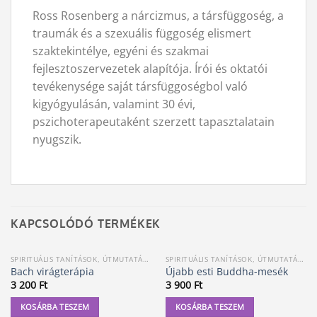
Ross Rosenberg a nárcizmus, a társfüggoség, a
traumák és a szexuális függoség elismert
szaktekintélye, egyéni és szakmai
fejlesztoszervezetek alapítója. Írói és oktatói
tevékenysége saját társfüggoségbol való
kigyógyulásán, valamint 30 évi,
pszichoterapeutaként szerzett tapasztalatain
nyugszik.
KAPCSOLÓDÓ TERMÉKEK
SPIRITUÁLIS TANÍTÁSOK, ÚTMUTATÁSOK
SPIRITUÁLIS TANÍTÁSOK, ÚTMUTATÁSOK
Bach virágterápia
Újabb esti Buddha-mesék
3 200
Ft
3 900
Ft
KOSÁRBA TESZEM
KOSÁRBA TESZEM