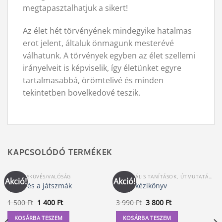
megtapasztalhatjuk a sikert!
Az élet hét törvényének mindegyike hatalmas
erot jelent, általuk önmagunk mesterévé
válhatunk. A törvények egyben az élet szellemi
irányelveit is képviselik, így életünket egyre
tartalmasabbá, örömtelivé és minden
tekintetben bovelkedové teszik.
KAPCSOLÓDÓ TERMÉKEK
ÖSSZEESKÜVÉS/VALÓSÁG
SPIRITUÁLIS TANÍTÁSOK, ÚTMUTATÁSOK
Akció!
Akció!
Amer és a játszmák
Tarot kézikönyv
Original
Current
Original
Current
1 500
Ft
1 400
Ft
3 990
Ft
3 800
Ft
price
price
price
price
was:
is:
was:
is:
KOSÁRBA TESZEM
KOSÁRBA TESZEM
1
1
3
3