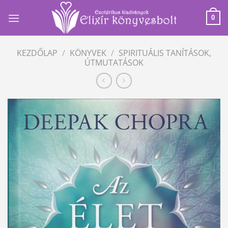
Skip
to
0
content
KEZDŐLAP
/
KÖNYVEK
/
SPIRITUÁLIS TANÍTÁSOK,
ÚTMUTATÁSOK