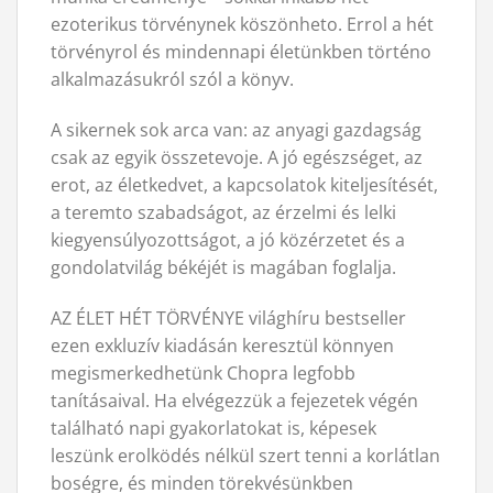
ezoterikus törvénynek köszönheto. Errol a hét
törvényrol és mindennapi életünkben történo
alkalmazásukról szól a könyv.
A sikernek sok arca van: az anyagi gazdagság
csak az egyik összetevoje. A jó egészséget, az
erot, az életkedvet, a kapcsolatok kiteljesítését,
a teremto szabadságot, az érzelmi és lelki
kiegyensúlyozottságot, a jó közérzetet és a
gondolatvilág békéjét is magában foglalja.
AZ ÉLET HÉT TÖRVÉNYE világhíru bestseller
ezen exkluzív kiadásán keresztül könnyen
megismerkedhetünk Chopra legfobb
tanításaival. Ha elvégezzük a fejezetek végén
található napi gyakorlatokat is, képesek
leszünk erolködés nélkül szert tenni a korlátlan
boségre, és minden törekvésünkben