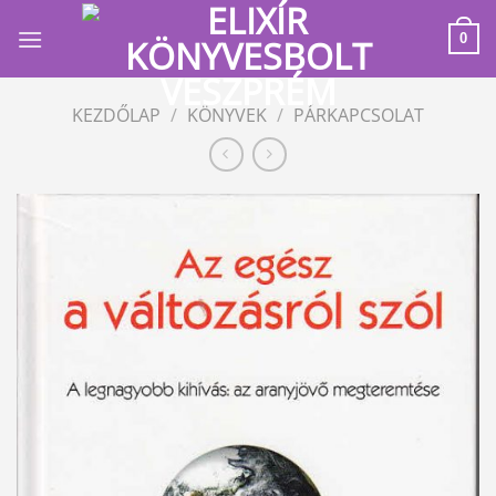
Skip
to
0
content
KEZDŐLAP
/
KÖNYVEK
/
PÁRKAPCSOLAT