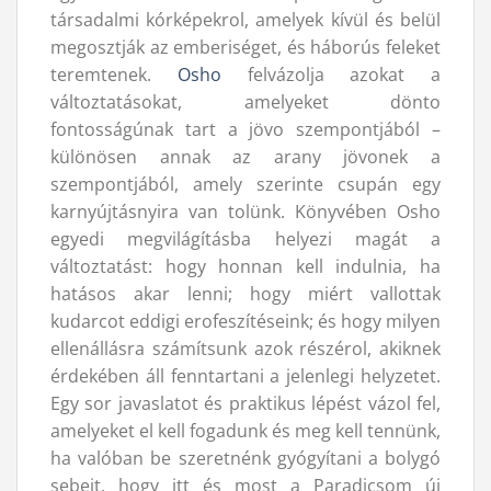
társadalmi kórképekrol, amelyek kívül és belül
megosztják az emberiséget, és háborús feleket
teremtenek.
Osho
felvázolja azokat a
változtatásokat, amelyeket dönto
fontosságúnak tart a jövo szempontjából –
különösen annak az arany jövonek a
szempontjából, amely szerinte csupán egy
karnyújtásnyira van tolünk. Könyvében Osho
egyedi megvilágításba helyezi magát a
változtatást: hogy honnan kell indulnia, ha
hatásos akar lenni; hogy miért vallottak
kudarcot eddigi erofeszítéseink; és hogy milyen
ellenállásra számítsunk azok részérol, akiknek
érdekében áll fenntartani a jelenlegi helyzetet.
Egy sor javaslatot és praktikus lépést vázol fel,
amelyeket el kell fogadunk és meg kell tennünk,
ha valóban be szeretnénk gyógyítani a bolygó
sebeit, hogy itt és most a Paradicsom új