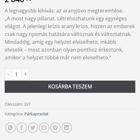
A legnagyobb kihívás: az aranyjövo megteremtése.
„A most nagy pillanat. Létrehozhatunk egy egységes
világot. A jelenlegi krízis arany krízis, hiszen az emberek
csak nagy nyomás hatására változnak és változtatnak.
Mindaddig, amíg egy helyzet elviselheto, inkább
elviselik – most azonban olyan ponthoz érkeztünk,
amikor a helyzet többé már nem elviselheto.”
Az egész a változásról szól mennyiség
Alternative:
KOSÁRBA TESZEM
Cikkszám:
337
Kategória:
Párkapcsolat