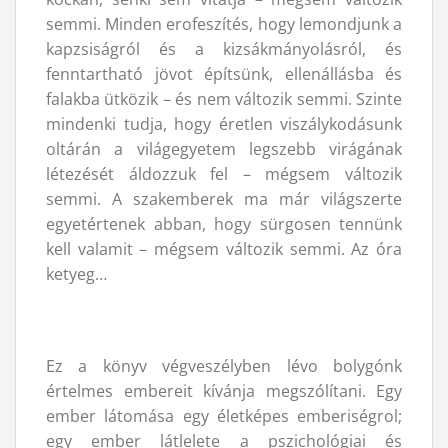
semmi. Minden erofeszítés, hogy lemondjunk a
kapzsiságról és a kizsákmányolásról, és
fenntartható jövot építsünk, ellenállásba és
falakba ütközik – és nem változik semmi. Szinte
mindenki tudja, hogy éretlen viszálykodásunk
oltárán a világegyetem legszebb virágának
létezését áldozzuk fel – mégsem változik
semmi. A szakemberek ma már világszerte
egyetértenek abban, hogy sürgosen tennünk
kell valamit – mégsem változik semmi. Az óra
ketyeg…
Ez a könyv végveszélyben lévo bolygónk
értelmes embereit kívánja megszólítani. Egy
ember látomása egy életképes emberiségrol;
egy ember látlelete a pszichológiai és