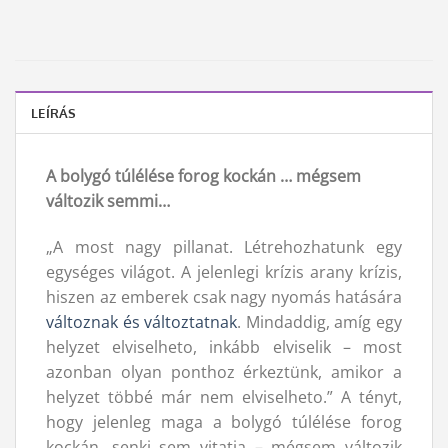
LEÍRÁS
A bolygó túlélése forog kockán … mégsem
változik semmi…
„A most nagy pillanat. Létrehozhatunk egy
egységes világot. A jelenlegi krízis arany krízis,
hiszen az emberek csak nagy nyomás hatására
változnak és változtatnak
. Mindaddig, amíg egy
helyzet elviselheto, inkább elviselik – most
azonban olyan ponthoz érkeztünk, amikor a
helyzet többé már nem elviselheto.” A tényt,
hogy jelenleg maga a bolygó túlélése forog
kockán, senki sem vitatja – mégsem változik