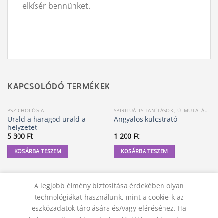
elkísér bennünket.
KAPCSOLÓDÓ TERMÉKEK
PSZICHOLÓGIA
SPIRITUÁLIS TANÍTÁSOK, ÚTMUTATÁSOK
Urald a haragod urald a
Angyalos kulcstrató
helyzetet
5 300
Ft
1 200
Ft
KOSÁRBA TESZEM
KOSÁRBA TESZEM
A legjobb élmény biztosítása érdekében olyan
technológiákat használunk, mint a cookie-k az
eszközadatok tárolására és/vagy eléréséhez. Ha