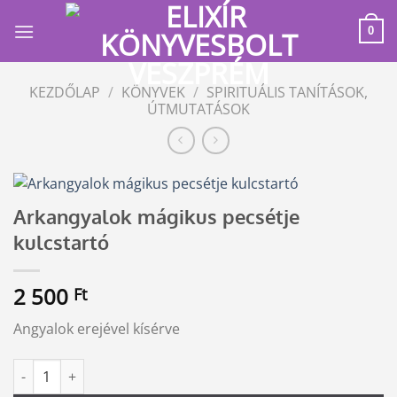
Skip
to
0
content
KEZDŐLAP
/
KÖNYVEK
/
SPIRITUÁLIS TANÍTÁSOK,
ÚTMUTATÁSOK
Arkangyalok mágikus pecsétje
kulcstartó
2 500
Ft
Angyalok erejével kísérve
Arkangyalok mágikus pecsétje kulcstartó mennyiség
Alternative: