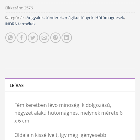
Cikkszám:
2576
Kategóriák:
Angyalok, tündérek, mágikus lények
,
Hűtőmágnesek
,
INDRA termékek
LEÍRÁS
Fém keretben lévo minoségi kidolgozású,
négyzet alakú hutomágnes, melynek mérete 6
x 6 cm.
Oldalain kissé ívelt, így még igényesebb