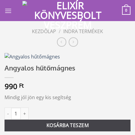
Skip
to
0
content
KEZDŐLAP
/
INDRA TERMÉKEK
Angyalos hűtőmágnes
990
Ft
Mindig jól jön egy kis segítség
Angyalos hűtőmágnes mennyiség
Alternative:
KOSÁRBA TESZEM