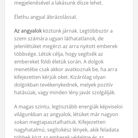
megjelenésével a lakásunk dísze lehet.
Élethu angyal ábrázolással.
Az angyalok
köztünk járnak. Legtöbbször a
szem számára ugyan láthatatlanok, de
jelenlétüket megérzi az arra nyitott emberek
többsége. Létük célja, hogy segítsék az
embereket földi életük során. A dolgok
menetébe csak akkor avatkoznak be, ha arra
kifejezetten kérjük oket. Kizárólag olyan
dolgokban tevékenykednek, melyek pozitív
hatásúak, vagy minden lény javát szolgálják.
A magas szintu, legtisztább energiák képviseloi
világunkban az angyalok, létüket már nagyon
sokan megtapasztalhattuk. Kifejezetten
nagyhatalmú, segítokész lények, akik feladata
többek közt az emberek védelme és az