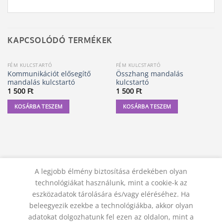
KAPCSOLÓDÓ TERMÉKEK
FÉM KULCSTARTÓ
FÉM KULCSTARTÓ
Kommunikációt elősegítő
Összhang mandalás
mandalás kulcstartó
kulcstartó
1 500
Ft
1 500
Ft
KOSÁRBA TESZEM
KOSÁRBA TESZEM
A legjobb élmény biztosítása érdekében olyan
technológiákat használunk, mint a cookie-k az
eszközadatok tárolására és/vagy eléréséhez. Ha
beleegyezik ezekbe a technológiákba, akkor olyan
adatokat dolgozhatunk fel ezen az oldalon, mint a
KAPCSOLAT
ADATVÉDELMI NYILATKOZAT
ÁSZF