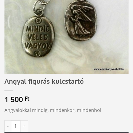
Angyal figurás kulcstartó
1 500
Ft
Angyalokkal mindig, mindenkor, mindenhol
Angyal figurás kulcstartó mennyiség
Alternative: