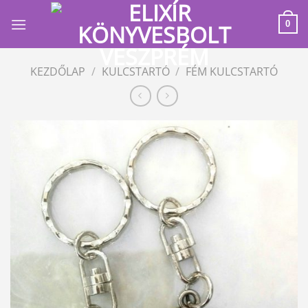
Skip
to
0
content
KEZDŐLAP
/
KULCSTARTÓ
/
FÉM KULCSTARTÓ