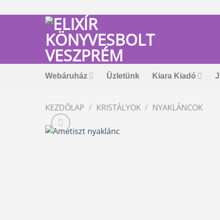
Skip
to
content
Webáruház
Üzletünk
Kiara Kiadó
J
KEZDŐLAP
/
KRISTÁLYOK
/
NYAKLÁNCOK