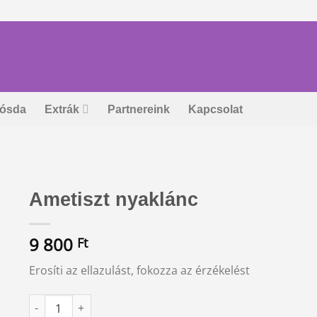
ósda
Extrák
Partnereink
Kapcsolat
Ametiszt nyaklánc
9 800
Ft
Erosíti az ellazulást, fokozza az érzékelést
Ametiszt nyaklánc mennyiség
Alternative: