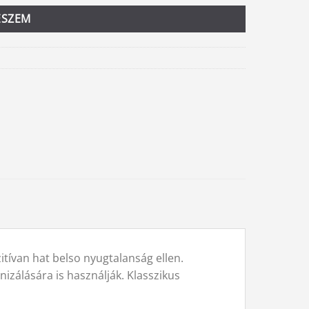
ESZEM
zitívan hat belso nyugtalanság ellen.
izálására is használják. Klasszikus