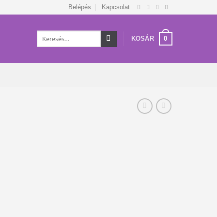
Belépés
Kapcsolat
Keresés
0
KOSÁR
a
következőre: