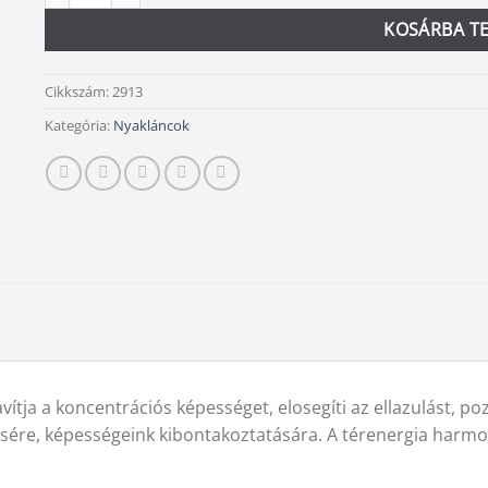
KOSÁRBA T
Cikkszám:
2913
Kategória:
Nyakláncok
vítja a koncentrációs képességet, elosegíti az ellazulást, po
sére, képességeink kibontakoztatására. A térenergia harmon