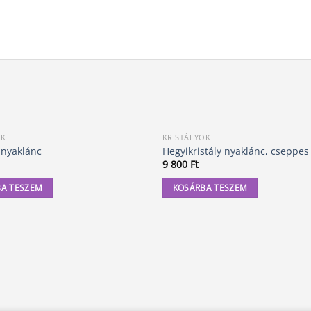
OK
KRISTÁLYOK
 nyaklánc
Hegyikristály nyaklánc, cseppes
9 800
Ft
A TESZEM
KOSÁRBA TESZEM