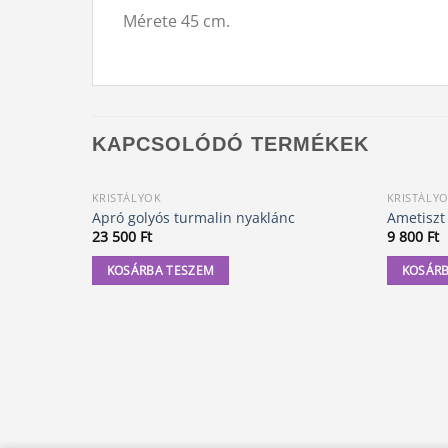
Mérete 45 cm.
KAPCSOLÓDÓ TERMÉKEK
KRISTÁLYOK
KRISTÁLY
Apró golyós turmalin nyaklánc
Ametiszt
23 500
Ft
9 800
Ft
KOSÁRBA TESZEM
KOSÁRB