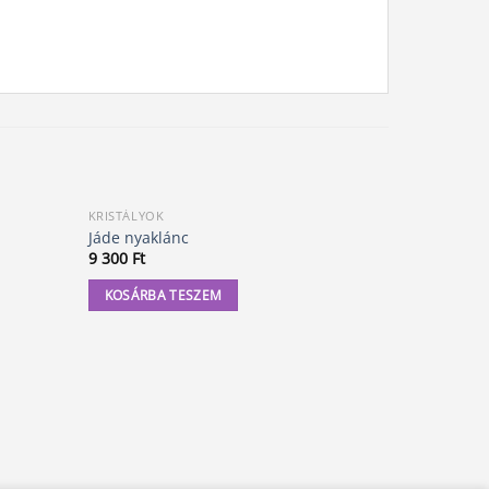
KRISTÁLYOK
KRISTÁLYOK
Jáde nyaklánc
Rubin nyak
9 300
Ft
55 000
Ft
KOSÁRBA TESZEM
KOSÁRBA