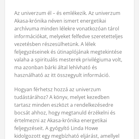
Az univerzum él – és emlékezik. Az univerzum
Akasa-krónika néven ismert energetikai
archívuma minden lélekre vonatkozóan tárol
információkat, melyeket felfedve szeretetteljes
vezetésben részesülhetünk. A lélek
feljegyzéseinek és útinaplójának megtekintése
valaha a spirituális mesterek privilégiuma volt,
ma azonban bárki által lehívható és
használható az itt összegyult információ.
Hogyan férhetsz hozzá az univerzum
tudástárához? A könyv, melyet kezedben
tartasz minden eszközt a rendelkezésedre
bocsát ahhoz, hogy megtanuld érzékelni és
értelmezni az Akasa-krónika energetikai
feljegyzéseit. A gyógyító Linda Howe
kidolgozott egy megbízható eljárást, amellyel