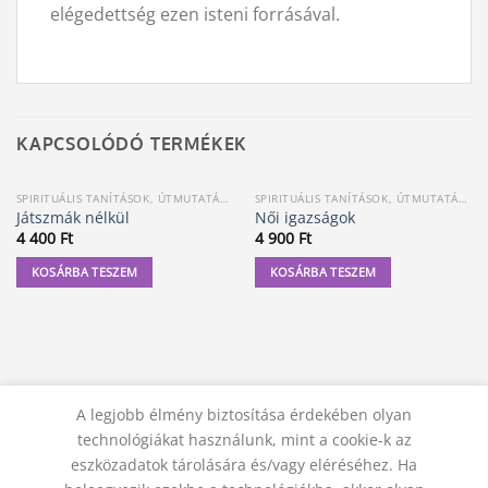
elégedettség ezen isteni forrásával.
KAPCSOLÓDÓ TERMÉKEK
SPIRITUÁLIS TANÍTÁSOK, ÚTMUTATÁSOK
SPIRITUÁLIS TANÍTÁSOK, ÚTMUTATÁSOK
Játszmák nélkül
Női igazságok
4 400
Ft
4 900
Ft
KOSÁRBA TESZEM
KOSÁRBA TESZEM
A legjobb élmény biztosítása érdekében olyan
technológiákat használunk, mint a cookie-k az
eszközadatok tárolására és/vagy eléréséhez. Ha