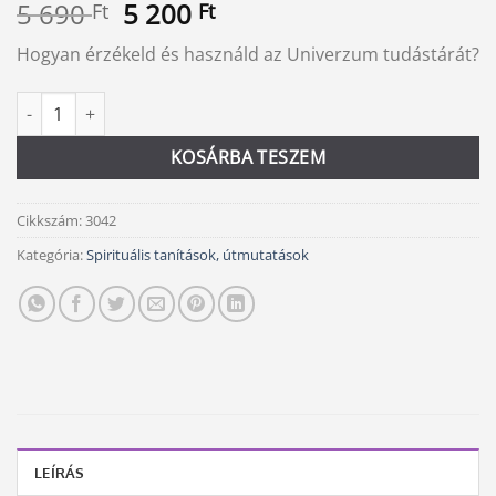
Original
Current
5 690
5 200
Ft
Ft
price
price
Hogyan érzékeld és használd az Univerzum tudástárát?
was:
is:
5
5
Akasa krónika mennyiség
Alternative:
690 Ft.
200 Ft.
KOSÁRBA TESZEM
Cikkszám:
3042
Kategória:
Spirituális tanítások, útmutatások
LEÍRÁS