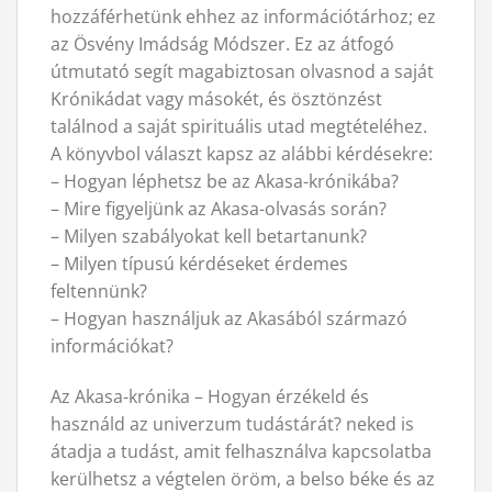
hozzáférhetünk ehhez az információtárhoz; ez
az Ösvény Imádság Módszer. Ez az átfogó
útmutató segít magabiztosan olvasnod a saját
Krónikádat vagy másokét, és ösztönzést
találnod a saját spirituális utad megtételéhez.
A könyvbol választ kapsz az alábbi kérdésekre:
– Hogyan léphetsz be az Akasa-krónikába?
– Mire figyeljünk az Akasa-olvasás során?
– Milyen szabályokat kell betartanunk?
– Milyen típusú kérdéseket érdemes
feltennünk?
– Hogyan használjuk az Akasából származó
információkat?
Az Akasa-krónika – Hogyan érzékeld és
használd az univerzum tudástárát? neked is
átadja a tudást, amit felhasználva kapcsolatba
kerülhetsz a végtelen öröm, a belso béke és az