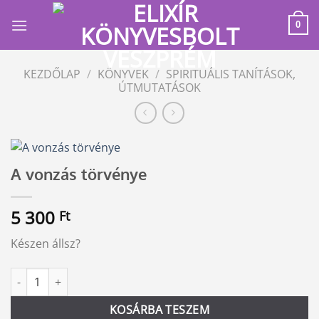
Skip
to
0
content
KEZDŐLAP
/
KÖNYVEK
/
SPIRITUÁLIS TANÍTÁSOK,
ÚTMUTATÁSOK
A vonzás törvénye
5 300
Ft
Készen állsz?
A vonzás törvénye mennyiség
Alternative:
KOSÁRBA TESZEM