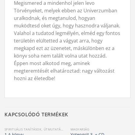
Megismered a mindenhol jelen levo
Törvényeket, melyek ebben az Univerzumban
uralkodnak, és megtanulod, hogyan
muködtesd oket úgy, hogy hasznodra váljanak.
Valahol a tudatod legmélyén, elméd egy fontos
területén elültetted a vágyat arra, hogy
megkapd ezt az üzenetet, máskülönben ez a
könyv soha nem talált volna utat hozzád.
Éppen most alkotod meg, aminek
megteremtését elhatároztad: nagy változást
hozni az életedbe!
KAPCSOLÓDÓ TERMÉKEK
SPIRITUÁLIS TANÍTÁSOK, ÚTMUTATÁSOK
MAGYARSÁG
1 A könyv
Yotengrit 3. + CD