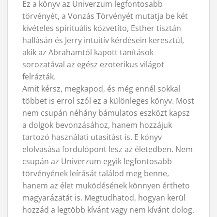
Ez a könyv az Univerzum legfontosabb
törvényét, a Vonzás Törvényét mutatja be két
kivételes spirituális közvetíto, Esther tisztán
hallásán és Jerry intuitív kérdésein keresztül,
akik az Abrahamtól kapott tanítások
sorozatával az egész ezoterikus világot
felrázták.
Amit kérsz, megkapod, és még ennél sokkal
többet is errol szól ez a különleges könyv. Most
nem csupán néhány bámulatos eszközt kapsz
a dolgok bevonzásához, hanem hozzájuk
tartozó használati utasítást is. E könyv
elolvasása fordulópont lesz az életedben. Nem
csupán az Univerzum egyik legfontosabb
törvényének leírását találod meg benne,
hanem az élet muködésének könnyen értheto
magyarázatát is. Megtudhatod, hogyan kerül
hozzád a legtöbb kívánt vagy nem kívánt dolog.