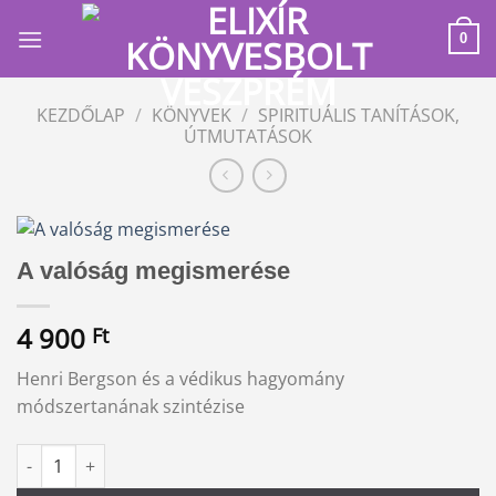
Skip
to
0
content
KEZDŐLAP
/
KÖNYVEK
/
SPIRITUÁLIS TANÍTÁSOK,
ÚTMUTATÁSOK
A valóság megismerése
4 900
Ft
Henri Bergson és a védikus hagyomány
módszertanának szintézise
A valóság megismerése mennyiség
Alternative: