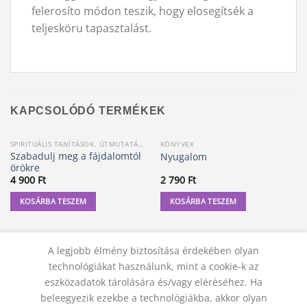
felerosíto módon teszik, hogy elosegítsék a
teljesköru tapasztalást.
KAPCSOLÓDÓ TERMÉKEK
SPIRITUÁLIS TANÍTÁSOK, ÚTMUTATÁSOK
KÖNYVEK
Szabadulj meg a fájdalomtól
Nyugalom
örökre
4 900
Ft
2 790
Ft
KOSÁRBA TESZEM
KOSÁRBA TESZEM
A legjobb élmény biztosítása érdekében olyan
technológiákat használunk, mint a cookie-k az
eszközadatok tárolására és/vagy eléréséhez. Ha
beleegyezik ezekbe a technológiákba, akkor olyan