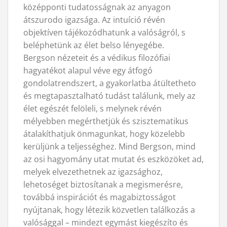
középponti tudatosságnak az anyagon
átszurodo igazsága. Az intuíció révén
objektíven tájékozódhatunk a valóságról, s
beléphetünk az élet belso lényegébe.
Bergson nézeteit és a védikus filozófiai
hagyatékot alapul véve egy átfogó
gondolatrendszert, a gyakorlatba átültetheto
és megtapasztalható tudást találunk, mely az
élet egészét felöleli, s melynek révén
mélyebben megérthetjük és szisztematikus
átalakíthatjuk önmagunkat, hogy közelebb
kerüljünk a teljességhez. Mind Bergson, mind
az osi hagyomány utat mutat és eszközöket ad,
melyek elvezethetnek az igazsághoz,
lehetoséget biztosítanak a megismerésre,
továbbá inspirációt és magabiztosságot
nyújtanak, hogy létezik közvetlen találkozás a
valósággal – mindezt egymást kiegészíto és