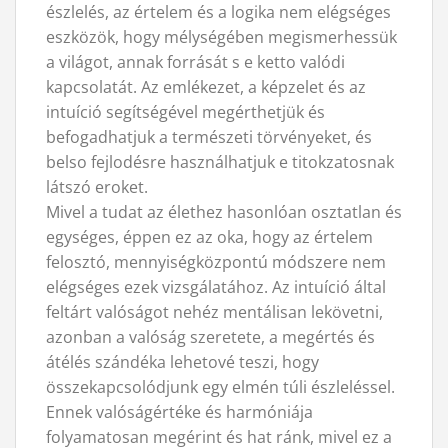
észlelés, az értelem és a logika nem elégséges
eszközök, hogy mélységében megismerhessük
a világot, annak forrását s e ketto valódi
kapcsolatát. Az emlékezet, a képzelet és az
intuíció segítségével megérthetjük és
befogadhatjuk a természeti törvényeket, és
belso fejlodésre használhatjuk e titokzatosnak
látszó eroket.
Mivel a tudat az élethez hasonlóan osztatlan és
egységes, éppen ez az oka, hogy az értelem
felosztó, mennyiségközpontú módszere nem
elégséges ezek vizsgálatához. Az intuíció által
feltárt valóságot nehéz mentálisan lekövetni,
azonban a valóság szeretete, a megértés és
átélés szándéka lehetové teszi, hogy
összekapcsolódjunk egy elmén túli észleléssel.
Ennek valóságértéke és harmóniája
folyamatosan megérint és hat ránk, mivel ez a