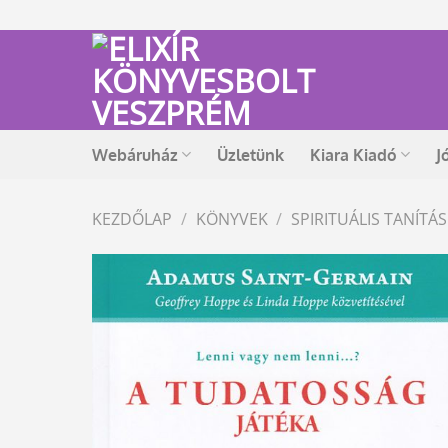
Skip
to
content
Webáruház
Üzletünk
Kiara Kiadó
J
KEZDŐLAP
/
KÖNYVEK
/
SPIRITUÁLIS TANÍT