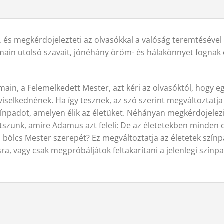
, és megkérdojelezteti az olvasókkal a valóság teremtésével
main utolsó szavait, jónéhány öröm- és hálakönnyet fognak e
n, a Felemelkedett Mester, azt kéri az olvasóktól, hogy egy
selkednének. Ha így tesznek, az szó szerint megváltoztatja
g-színpadot, amelyen élik az életüket. Néhányan megkérdojele
tszunk, amire Adamus azt feleli: De az életetekben minden 
s bölcs Mester szerepét? Ez megváltoztatja az életetek szín
sra, vagy csak megpróbáljátok feltakarítani a jelenlegi színp