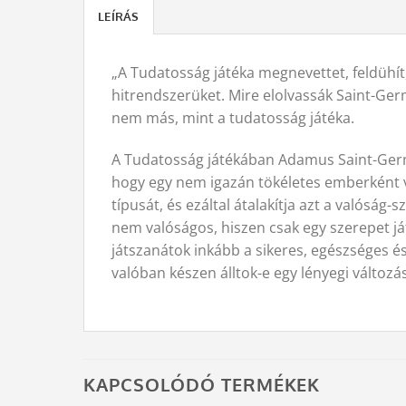
LEÍRÁS
„A Tudatosság játéka megnevettet, feldühít
hitrendszerüket. Mire elolvassák Saint-Ger
nem más, mint a tudatosság játéka.
A Tudatosság játékában Adamus Saint-Germai
hogy egy nem igazán tökéletes emberként vi
típusát, és ezáltal átalakítja azt a valósá
nem valóságos, hiszen csak egy szerepet já
játszanátok inkább a sikeres, egészséges é
valóban készen álltok-e egy lényegi változá
KAPCSOLÓDÓ TERMÉKEK