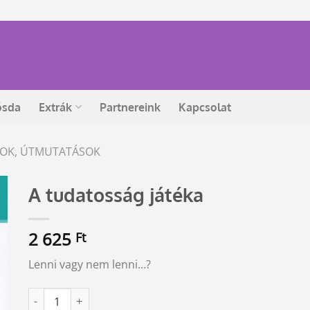
ósda
Extrák
Partnereink
Kapcsolat
ÁSOK, ÚTMUTATÁSOK
A tudatosság játéka
2 625
Ft
Lenni vagy nem lenni…?
A tudatosság játéka mennyiség
Alternative: