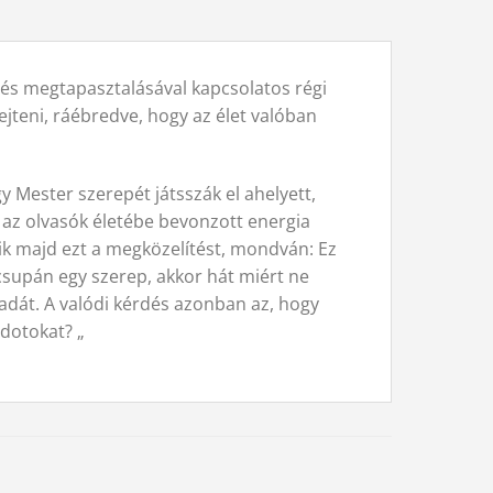
 és megtapasztalásával kapcsolatos régi
jteni, ráébredve, hogy az élet valóban
 Mester szerepét játsszák el ahelyett,
 az olvasók életébe bevonzott energia
zik majd ezt a megközelítést, mondván: Ez
csupán egy szerep, akkor hát miért ne
padát. A valódi kérdés azonban az, hogy
adotokat? „