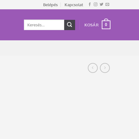
Belépés
Kapcsolat
Keresés
0
KOSÁR
a
következőre: