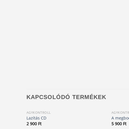
KAPCSOLÓDÓ TERMÉKEK
AGYKONTROLL
AGYKONT
Lazítás CD
A megboc
2 900
Ft
5 900
Ft