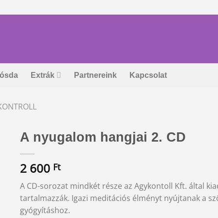
ósda
Extrák
Partnereink
Kapcsolat
KONTROLL
A nyugalom hangjai 2. CD
2 600
Ft
A CD-sorozat mindkét része az Agykontoll Kft. által ki
tartalmazzák. Igazi meditációs élményt nyújtanak a s
gyógyításhoz.