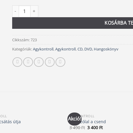
A nyugalom hangjai 2. CD mennyiség
Alternative:
KOSÁRBA T
Cikkszám:
723
Kategóriák:
Agykontroll
,
Agykontroll
,
CD, DVD, Hangoskönyv
ROLL
AGYKONTROLL
Akció!
sátás útja
Megszólal a csend
Original
Current
3 490
Ft
3 400
Ft
price
price