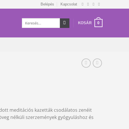
Belépés
Kapcsolat
Keresés
0
KOSÁR
a
következőre:
adott meditációs kazetták csodálatos zenéit
zöveg nélküli szerzemények gyógyuláshoz és