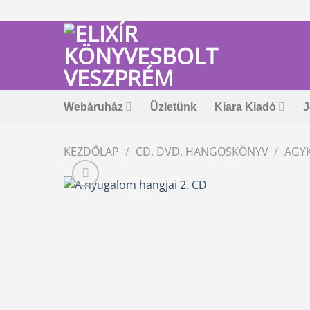
Skip
to
content
Webáruház
Üzletünk
Kiara Kiadó
J
KEZDŐLAP
/
CD, DVD, HANGOSKÖNYV
/
AGY