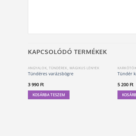
KAPCSOLÓDÓ TERMÉKEK
ANGYALOK, TÜNDÉREK, MÁGIKUS LÉNYEK
KARKÖTŐ
Tündéres varázsbögre
Tündér k
3 990
Ft
5 200
Ft
KOSÁRBA TESZEM
KOSÁRB