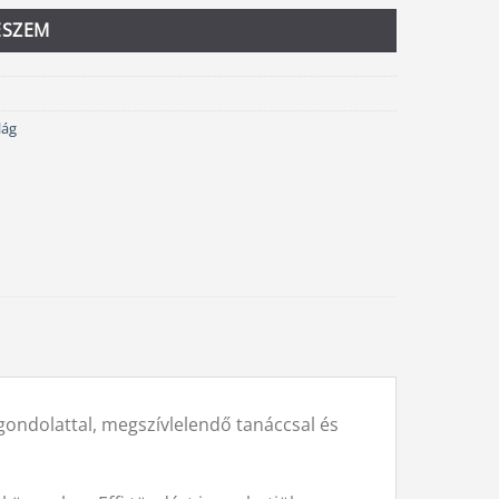
ESZEM
lág
ondolattal, megszívlelendő tanáccsal és