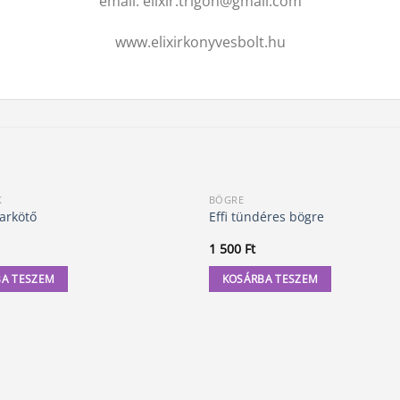
email: elixir.trigon@gmail.com
www.elixirkonyvesbolt.hu
K
BÖGRE
arkötő
Effi tündéres bögre
1 500
Ft
A TESZEM
KOSÁRBA TESZEM