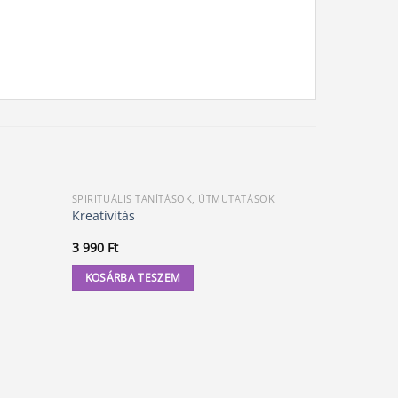
SPIRITUÁLIS TANÍTÁSOK, ÚTMUTATÁSOK
MESEKÖNYV
Akció!
Kreativitás
A Titoktün
O
3 990
Ft
3 990
Ft
3
p
w
KOSÁRBA TESZEM
KOSÁRBA
3
99