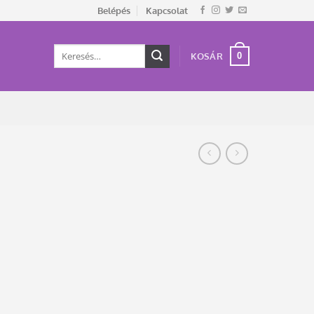
Belépés
Kapcsolat
Keresés
0
KOSÁR
a
következőre: