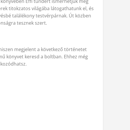
A könyveben Effi tündért ismerhetjük meg
ek titokzatos világába látogathatunk el, és
evésbé találékony testvérpárnak. Út közben
nságra tesznek szert.
hiszen megjelent a következő történetet
mű könyvet keresd a boltban. Ehhez még
jékozódhatsz.