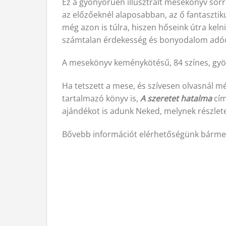
Ez a gyönyörűen illusztrált mesekönyv sor
az előzőeknél alaposabban, az ő fantasztik
még azon is túlra, hiszen hőseink útra kel
számtalan érdekesség és bonyodalom adódik
A mesekönyv keménykötésű, 84 színes, gyöny
Ha tetszett a mese, és szívesen olvasnál 
tartalmazó könyv is,
A szeretet hatalma
cím
ajándékot is adunk Neked, melynek részletei
Bővebb információt elérhetőségünk bármel