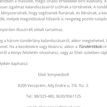
rendben a második, mégis önálló értékekkel bíró kiadvány. 
usan izgalmas kalandozásairól szólnak a történetek. A tündér
ni kényszerülnek, hogy segítsenek Ranának, és Rénának, a k
, melyek megoldásával hőseink is rengeteg pozitív tulajdo
örűen illusztrált oldalt tartalmaz.
még a három tündérlány kalandozásairól, akkor megteheted, 
mel. Ha a kezdetekre vagy kíváncsi, akkor a
Tündértitkok
cí
ről a könyv felületén olvashatsz, vagy az Elixír üzletben tá
yikén kaphatsz:
Elixír könyvesbolt
8200 Veszprém, Ady Endre u, 7/b. fsz. 2.
Tel.: 88/325-480, 0630/9561125