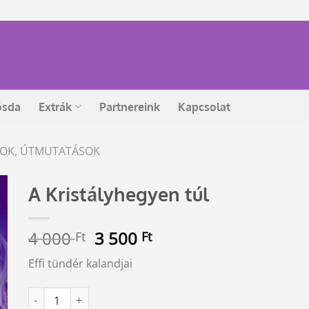
ósda
Extrák
Partnereink
Kapcsolat
ÁSOK, ÚTMUTATÁSOK
A Kristályhegyen túl
Original
Current
4 000
3 500
Ft
Ft
price
price
Effi tündér kalandjai
was:
is:
4
3
A Kristályhegyen túl mennyiség
Alternative:
000 Ft.
500 Ft.