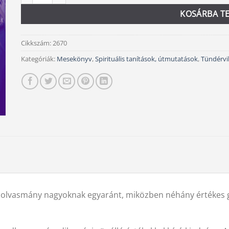
KOSÁRBA T
Cikkszám:
2670
Kategóriák:
Mesekönyv
,
Spirituális tanítások, útmutatások
,
Tündérvi
os olvasmány nagyoknak egyaránt, miközben néhány értékes g