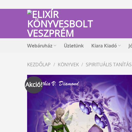
Skip
to
content
Webáruház
Üzletünk
Kiara Kiadó
J
KEZDŐLAP
/
KÖNYVEK
/
SPIRITUÁLIS TANÍT
Akció!